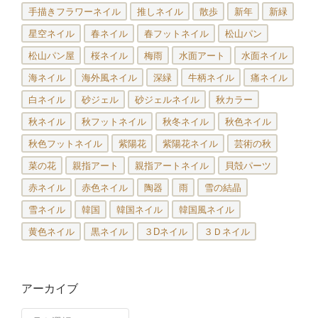
手描きフラワーネイル
推しネイル
散歩
新年
新緑
星空ネイル
春ネイル
春フットネイル
松山パン
松山パン屋
桜ネイル
梅雨
水面アート
水面ネイル
海ネイル
海外風ネイル
深緑
牛柄ネイル
痛ネイル
白ネイル
砂ジェル
砂ジェルネイル
秋カラー
秋ネイル
秋フットネイル
秋冬ネイル
秋色ネイル
秋色フットネイル
紫陽花
紫陽花ネイル
芸術の秋
菜の花
親指アート
親指アートネイル
貝殻パーツ
赤ネイル
赤色ネイル
陶器
雨
雪の結晶
雪ネイル
韓国
韓国ネイル
韓国風ネイル
黄色ネイル
黒ネイル
３Dネイル
３Ｄネイル
アーカイブ
ア