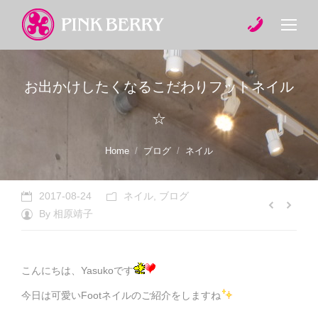
お出かけしたくなるこだわりフットネイル
☆
You are here:
Home
ブログ
ネイル
2017-08-24
ネイル
,
ブログ
By
相原靖子
こんにちは、Yasukoです
今日は可愛いFootネイルのご紹介をしますね