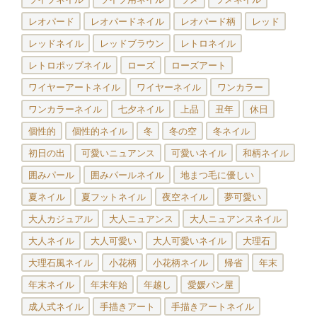
レオパード
レオパードネイル
レオパード柄
レッド
レッドネイル
レッドブラウン
レトロネイル
レトロポップネイル
ローズ
ローズアート
ワイヤーアートネイル
ワイヤーネイル
ワンカラー
ワンカラーネイル
七夕ネイル
上品
丑年
休日
個性的
個性的ネイル
冬
冬の空
冬ネイル
初日の出
可愛いニュアンス
可愛いネイル
和柄ネイル
囲みパール
囲みパールネイル
地まつ毛に優しい
夏ネイル
夏フットネイル
夜空ネイル
夢可愛い
大人カジュアル
大人ニュアンス
大人ニュアンスネイル
大人ネイル
大人可愛い
大人可愛いネイル
大理石
大理石風ネイル
小花柄
小花柄ネイル
帰省
年末
年末ネイル
年末年始
年越し
愛媛パン屋
成人式ネイル
手描きアート
手描きアートネイル