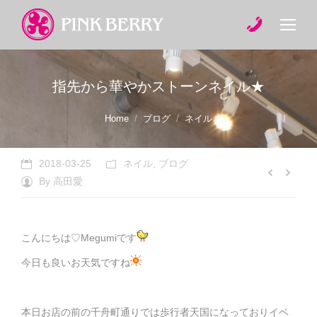
指先から華やかストーンネイル★
You are here:
Home
ブログ
ネイル
2018-03-25
ネイル
,
ブログ
By
高田愛
こんにちは♡Megumiです
今日も良いお天気ですね
本日お店の前の千舟町通りでは歩行者天国になっておりイベ