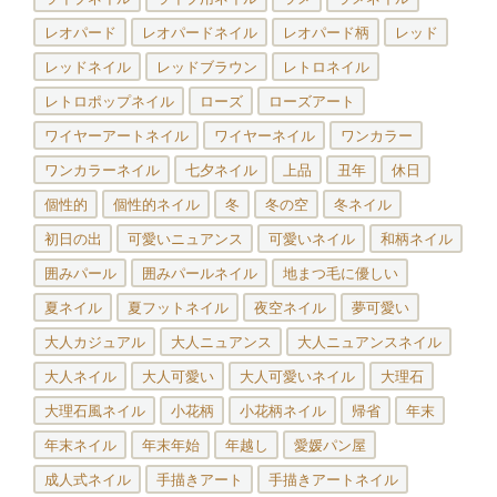
レオパード
レオパードネイル
レオパード柄
レッド
レッドネイル
レッドブラウン
レトロネイル
レトロポップネイル
ローズ
ローズアート
ワイヤーアートネイル
ワイヤーネイル
ワンカラー
ワンカラーネイル
七夕ネイル
上品
丑年
休日
個性的
個性的ネイル
冬
冬の空
冬ネイル
初日の出
可愛いニュアンス
可愛いネイル
和柄ネイル
囲みパール
囲みパールネイル
地まつ毛に優しい
夏ネイル
夏フットネイル
夜空ネイル
夢可愛い
大人カジュアル
大人ニュアンス
大人ニュアンスネイル
大人ネイル
大人可愛い
大人可愛いネイル
大理石
大理石風ネイル
小花柄
小花柄ネイル
帰省
年末
年末ネイル
年末年始
年越し
愛媛パン屋
成人式ネイル
手描きアート
手描きアートネイル