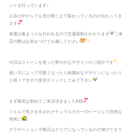
ントを行っています♪
お店の中からでも音が聞こえて賑わっているのが伝わってき
ます
来週は春まつりも行われるので交通規制がかかります
ご来
店の際はお気をつけてお越しください
今日はストーンを使った華やかなデザインのご紹介です
使い方によって可愛くなったり綺麗めなデザインになったり
と様々ですので是非チェックしてみて下さい
まず最初は初めてご来店頂きましたK様
ジェルで長さを出されナチュラルカラーのベージュで自然な
色味に
♪
グラデーションで根元はクリアになっているので伸びてきて