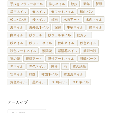
手描きフラワーネイル
推しネイル
散歩
新年
新緑
星空ネイル
春ネイル
春フットネイル
松山パン
松山パン屋
桜ネイル
梅雨
水面アート
水面ネイル
海ネイル
海外風ネイル
深緑
牛柄ネイル
痛ネイル
白ネイル
砂ジェル
砂ジェルネイル
秋カラー
秋ネイル
秋フットネイル
秋冬ネイル
秋色ネイル
秋色フットネイル
紫陽花
紫陽花ネイル
芸術の秋
菜の花
親指アート
親指アートネイル
貝殻パーツ
赤ネイル
赤色ネイル
陶器
雨
雪の結晶
雪ネイル
韓国
韓国ネイル
韓国風ネイル
黄色ネイル
黒ネイル
３Dネイル
３Ｄネイル
アーカイブ
ア