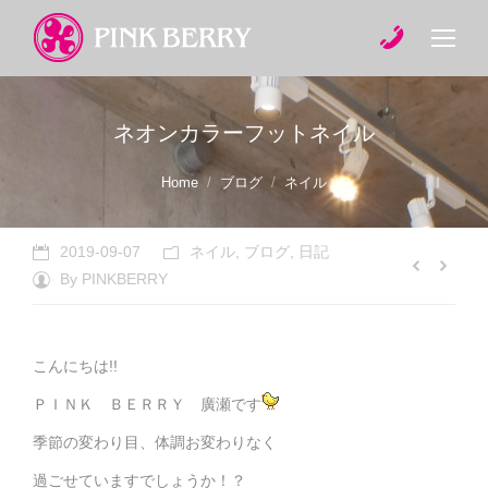
ネオンカラーフットネイル
You are here:
Home
ブログ
ネイル
2019-09-07
ネイル
,
ブログ
,
日記
By
PINKBERRY
こんにちは!!
ＰＩＮＫ ＢＥＲＲＹ 廣瀬です
季節の変わり目、体調お変わりなく
過ごせていますでしょうか！？