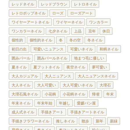
レッドネイル
レッドブラウン
レトロネイル
レトロポップネイル
ローズ
ローズアート
ワイヤーアートネイル
ワイヤーネイル
ワンカラー
ワンカラーネイル
七夕ネイル
上品
丑年
休日
個性的
個性的ネイル
冬
冬の空
冬ネイル
初日の出
可愛いニュアンス
可愛いネイル
和柄ネイル
囲みパール
囲みパールネイル
地まつ毛に優しい
夏ネイル
夏フットネイル
夜空ネイル
夢可愛い
大人カジュアル
大人ニュアンス
大人ニュアンスネイル
大人ネイル
大人可愛い
大人可愛いネイル
大理石
大理石風ネイル
小花柄
小花柄ネイル
帰省
年末
年末ネイル
年末年始
年越し
愛媛パン屋
成人式ネイル
手描きアート
手描きアートネイル
手描きフラワーネイル
推しネイル
散歩
新年
新緑