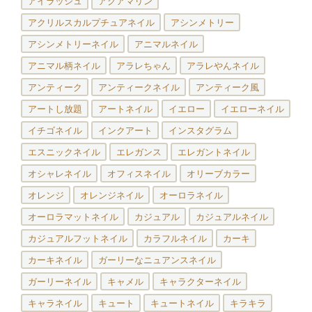
アイラッシュ
アクアマリン
アクリルスカルプチュアネイル
アシンメトリー
アシンメトリーネイル
アニマルネイル
アニマル柄ネイル
アラレちゃん
アラレやんネイル
アンティーク
アンティークネイル
アンティーク風
アートし放題
アートネイル
イエロー
イエローネイル
イチゴネイル
インクアート
インスタグラム
エスニックネイル
エレガンス
エレガントネイル
オシャレネイル
オフィスネイル
オリーブカラー
オレンジ
オレンジネイル
オーロラネイル
オーロラマットネイル
カジュアル
カジュアルネイル
カジュアルフットネイル
カラフルネイル
カーキ
カーキネイル
ガーリーなニュアンスネイル
ガーリーネイル
キャメル
キャラクターネイル
キャラネイル
キュート
キュートネイル
キラキラ