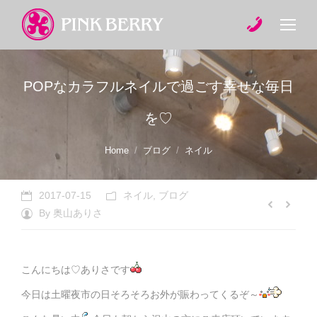
POPなカラフルネイルで過ごす幸せな毎日
を♡
You are here:
Home
ブログ
ネイル
2017-07-15
ネイル
,
ブログ
By
奥山ありさ
こんにちは♡ありさです
今日は土曜夜市の日そろそろお外が賑わってくるぞ～