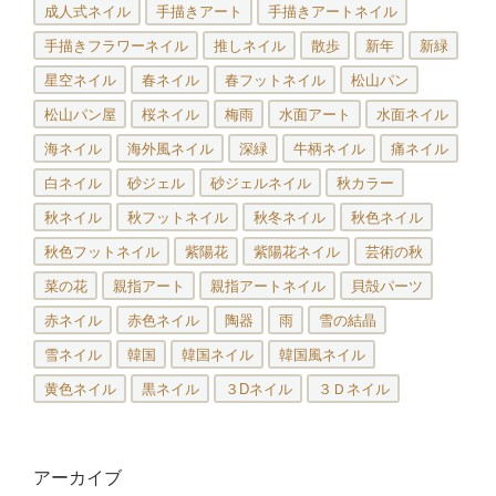
成人式ネイル
手描きアート
手描きアートネイル
手描きフラワーネイル
推しネイル
散歩
新年
新緑
星空ネイル
春ネイル
春フットネイル
松山パン
松山パン屋
桜ネイル
梅雨
水面アート
水面ネイル
海ネイル
海外風ネイル
深緑
牛柄ネイル
痛ネイル
白ネイル
砂ジェル
砂ジェルネイル
秋カラー
秋ネイル
秋フットネイル
秋冬ネイル
秋色ネイル
秋色フットネイル
紫陽花
紫陽花ネイル
芸術の秋
菜の花
親指アート
親指アートネイル
貝殻パーツ
赤ネイル
赤色ネイル
陶器
雨
雪の結晶
雪ネイル
韓国
韓国ネイル
韓国風ネイル
黄色ネイル
黒ネイル
３Dネイル
３Ｄネイル
アーカイブ