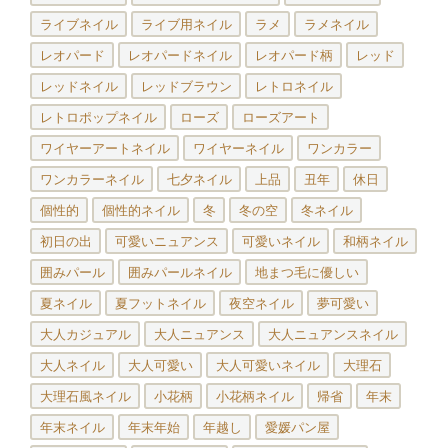
ライブネイル
ライブ用ネイル
ラメ
ラメネイル
レオパード
レオパードネイル
レオパード柄
レッド
レッドネイル
レッドブラウン
レトロネイル
レトロポップネイル
ローズ
ローズアート
ワイヤーアートネイル
ワイヤーネイル
ワンカラー
ワンカラーネイル
七夕ネイル
上品
丑年
休日
個性的
個性的ネイル
冬
冬の空
冬ネイル
初日の出
可愛いニュアンス
可愛いネイル
和柄ネイル
囲みパール
囲みパールネイル
地まつ毛に優しい
夏ネイル
夏フットネイル
夜空ネイル
夢可愛い
大人カジュアル
大人ニュアンス
大人ニュアンスネイル
大人ネイル
大人可愛い
大人可愛いネイル
大理石
大理石風ネイル
小花柄
小花柄ネイル
帰省
年末
年末ネイル
年末年始
年越し
愛媛パン屋