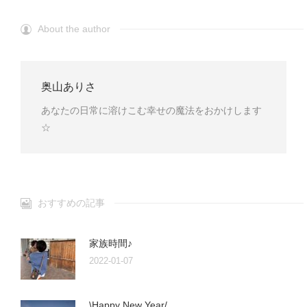
About the author
奥山ありさ
あなたの日常に溶けこむ幸せの魔法をおかけします
☆
おすすめの記事
家族時間♪
2022-01-07
\Happy New Year/