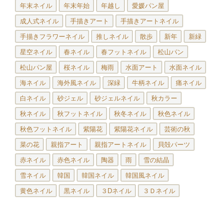
年末ネイル
年末年始
年越し
愛媛パン屋
成人式ネイル
手描きアート
手描きアートネイル
手描きフラワーネイル
推しネイル
散歩
新年
新緑
星空ネイル
春ネイル
春フットネイル
松山パン
松山パン屋
桜ネイル
梅雨
水面アート
水面ネイル
海ネイル
海外風ネイル
深緑
牛柄ネイル
痛ネイル
白ネイル
砂ジェル
砂ジェルネイル
秋カラー
秋ネイル
秋フットネイル
秋冬ネイル
秋色ネイル
秋色フットネイル
紫陽花
紫陽花ネイル
芸術の秋
菜の花
親指アート
親指アートネイル
貝殻パーツ
赤ネイル
赤色ネイル
陶器
雨
雪の結晶
雪ネイル
韓国
韓国ネイル
韓国風ネイル
黄色ネイル
黒ネイル
３Dネイル
３Ｄネイル