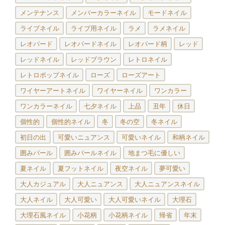
メンテナンス
メンバーカラーネイル
モードネイル
ライブネイル
ライブ用ネイル
ラメ
ラメネイル
レオパード
レオパードネイル
レオパード柄
レッド
レッドネイル
レッドブラウン
レトロネイル
レトロポップネイル
ローズ
ローズアート
ワイヤーアートネイル
ワイヤーネイル
ワンカラー
ワンカラーネイル
七夕ネイル
上品
丑年
休日
個性的
個性的ネイル
冬
冬の空
冬ネイル
初日の出
可愛いニュアンス
可愛いネイル
和柄ネイル
囲みパール
囲みパールネイル
地まつ毛に優しい
夏ネイル
夏フットネイル
夜空ネイル
夢可愛い
大人カジュアル
大人ニュアンス
大人ニュアンスネイル
大人ネイル
大人可愛い
大人可愛いネイル
大理石
大理石風ネイル
小花柄
小花柄ネイル
帰省
年末