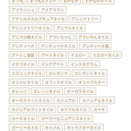
まつ毛
まつ毛エクステ
もやもや
もやもやネイル
アイラッシュ
アクアマリン
アクリルスカルプチュアネイル
アシンメトリー
アシンメトリーネイル
アニマルネイル
アニマル柄ネイル
アラレちゃん
アラレやんネイル
アンティーク
アンティークネイル
アンティーク風
アートし放題
アートネイル
イエロー
イエローネイル
イチゴネイル
インクアート
インスタグラム
エスニックネイル
エレガンス
エレガントネイル
オシャレネイル
オフィスネイル
オリーブカラー
オレンジ
オレンジネイル
オーロラネイル
オーロラマットネイル
カジュアル
カジュアルネイル
カジュアルフットネイル
カラフルネイル
カーキ
カーキネイル
ガーリーなニュアンスネイル
ガーリーネイル
キャメル
キャラクターネイル