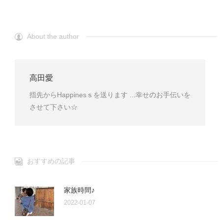
About the author
高田愛
指先からHappinesｓを送ります ...幸せのお手伝いを
させて下さい☆
おすすめの記事
家族時間♪
2022-01-07