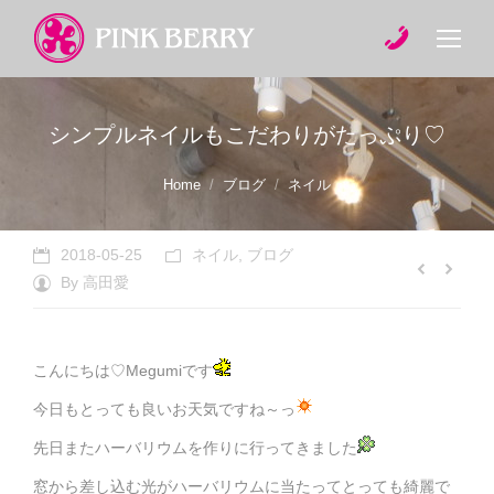
シンプルネイルもこだわりがたっぷり♡
You are here:
Home
ブログ
ネイル
2018-05-25
ネイル
,
ブログ
By
高田愛
こんにちは♡Megumiです
今日もとっても良いお天気ですね～っ
先日またハーバリウムを作りに行ってきました
窓から差し込む光がハーバリウムに当たってとっても綺麗で