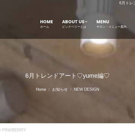
6月トレ
HOME
ABOUT US
MENU
ホーム
ピンクベリーとは
サロン・メニュー案内
6月トレンドアート♡yume編♡
Home
お知らせ
NEW DESIGN
y
PINKBERRY