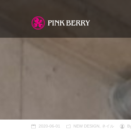
You are here:
2020-06-01
NEW DESIGN
,
ネイル
B