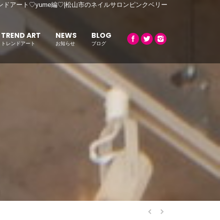
ンドアート♡yume編♡|松山市のネイルサロンピンクベリー
TREND ART
NEWS
BLOG
トレンドアート
お知らせ
ブログ