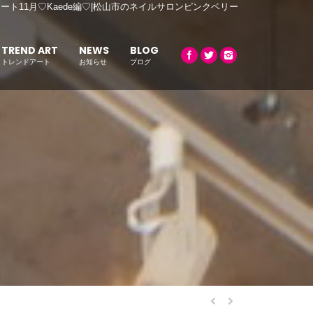
ート11月♡Kaede編♡|松山市のネイルサロンピンクベリー
TREND ART
NEWS
BLOG
トレンドアート
お知らせ
ブログ