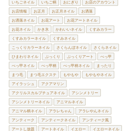
いちごネイル
いちご柄
おにぎり
お店のアカウント
お店情報
お正月
お正月ネイル
お洒落
お洒落ネイル
お花アート
お花アートネイル
お花ネイル
かき氷
かわいいネイル
くすみカラー
くすみカラーネイル
くすみネイル
こっくりカラーネイル
さくらんぼネイル
さくらネイル
ひまわりネイル
ぷっくり
ぷっくりアート
べっ甲
べっ甲ネイル
べっ甲柄
べっ甲柄ネイル
まったり
まつ毛
まつ毛エクステ
もやもや
もやもやネイル
アイラッシュ
アクアマリン
アクリルスカルプチュアネイル
アシンメトリー
アシンメトリーネイル
アニマルネイル
アニマル柄ネイル
アラレちゃん
アラレやんネイル
アンティーク
アンティークネイル
アンティーク風
アートし放題
アートネイル
イエロー
イエローネイル