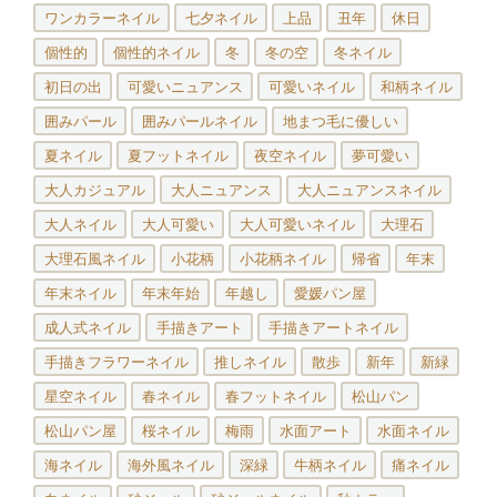
ワンカラーネイル
七夕ネイル
上品
丑年
休日
個性的
個性的ネイル
冬
冬の空
冬ネイル
初日の出
可愛いニュアンス
可愛いネイル
和柄ネイル
囲みパール
囲みパールネイル
地まつ毛に優しい
夏ネイル
夏フットネイル
夜空ネイル
夢可愛い
大人カジュアル
大人ニュアンス
大人ニュアンスネイル
大人ネイル
大人可愛い
大人可愛いネイル
大理石
大理石風ネイル
小花柄
小花柄ネイル
帰省
年末
年末ネイル
年末年始
年越し
愛媛パン屋
成人式ネイル
手描きアート
手描きアートネイル
手描きフラワーネイル
推しネイル
散歩
新年
新緑
星空ネイル
春ネイル
春フットネイル
松山パン
松山パン屋
桜ネイル
梅雨
水面アート
水面ネイル
海ネイル
海外風ネイル
深緑
牛柄ネイル
痛ネイル