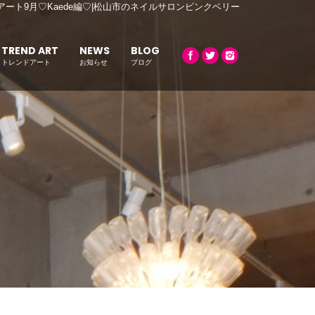
アート9月♡Kaede編♡|松山市のネイルサロンピンクベリー
TREND ART
NEWS
BLOG
トレンドアート
お知らせ
ブログ