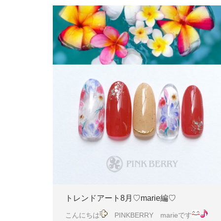
トレンドアート8月♡marie編♡
こんにちは
PINKBERRY marieです