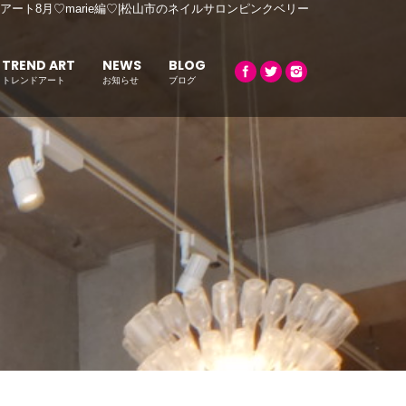
アート8月♡marie編♡|松山市のネイルサロンピンクベリー
TREND ART
NEWS
BLOG
トレンドアート
お知らせ
ブログ