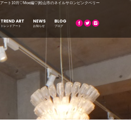
アート10月♡Moe編♡|松山市のネイルサロンピンクベリー
TREND ART
NEWS
BLOG
トレンドアート
お知らせ
ブログ