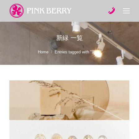
新緑
一覧
You are here:
Home
Entries tagged with "新緑"