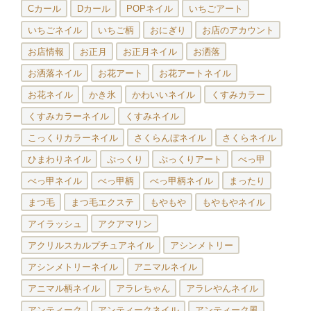
Cカール
Dカール
POPネイル
いちごアート
いちごネイル
いちご柄
おにぎり
お店のアカウント
お店情報
お正月
お正月ネイル
お洒落
お洒落ネイル
お花アート
お花アートネイル
お花ネイル
かき氷
かわいいネイル
くすみカラー
くすみカラーネイル
くすみネイル
こっくりカラーネイル
さくらんぼネイル
さくらネイル
ひまわりネイル
ぷっくり
ぷっくりアート
べっ甲
べっ甲ネイル
べっ甲柄
べっ甲柄ネイル
まったり
まつ毛
まつ毛エクステ
もやもや
もやもやネイル
アイラッシュ
アクアマリン
アクリルスカルプチュアネイル
アシンメトリー
アシンメトリーネイル
アニマルネイル
アニマル柄ネイル
アラレちゃん
アラレやんネイル
アンティーク
アンティークネイル
アンティーク風