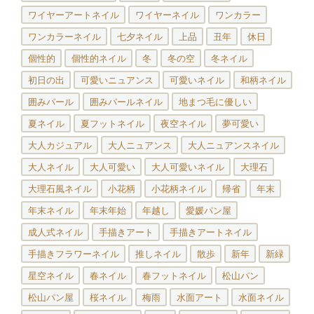
ワイヤーアートネイル
ワイヤーネイル
ワンカラー
ワンカラーネイル
七夕ネイル
上品
丑年
休日
個性的
個性的ネイル
冬
冬の空
冬ネイル
初日の出
可愛いニュアンス
可愛いネイル
和柄ネイル
囲みパール
囲みパールネイル
地まつ毛に優しい
夏ネイル
夏フットネイル
夜空ネイル
夢可愛い
大人カジュアル
大人ニュアンス
大人ニュアンスネイル
大人ネイル
大人可愛い
大人可愛いネイル
大理石
大理石風ネイル
小花柄
小花柄ネイル
帰省
年末
年末ネイル
年末年始
年越し
愛媛パン屋
成人式ネイル
手描きアート
手描きアートネイル
手描きフラワーネイル
推しネイル
散歩
新年
新緑
星空ネイル
春ネイル
春フットネイル
松山パン
松山パン屋
桜ネイル
梅雨
水面アート
水面ネイル