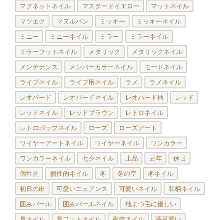
マグネットネイル
マスタードイエロー
マットネイル
マツエク
マヌルパン
ミッキー
ミッキーネイル
ミニー
ミニーネイル
ミラー
ミラーネイル
ミラーフットネイル
メタリック
メタリックネイル
メンテナンス
メンバーカラーネイル
モードネイル
ライブネイル
ライブ用ネイル
ラメ
ラメネイル
レオパード
レオパードネイル
レオパード柄
レッド
レッドネイル
レッドブラウン
レトロネイル
レトロポップネイル
ローズ
ローズアート
ワイヤーアートネイル
ワイヤーネイル
ワンカラー
ワンカラーネイル
七夕ネイル
上品
丑年
休日
個性的
個性的ネイル
冬
冬の空
冬ネイル
初日の出
可愛いニュアンス
可愛いネイル
和柄ネイル
囲みパール
囲みパールネイル
地まつ毛に優しい
夏ネイル
夏フットネイル
夜空ネイル
夢可愛い