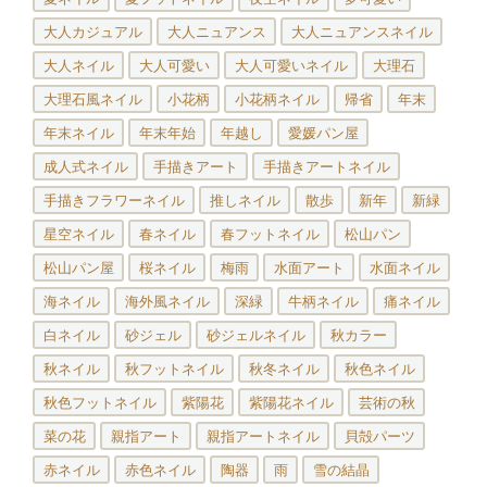
大人カジュアル
大人ニュアンス
大人ニュアンスネイル
大人ネイル
大人可愛い
大人可愛いネイル
大理石
大理石風ネイル
小花柄
小花柄ネイル
帰省
年末
年末ネイル
年末年始
年越し
愛媛パン屋
成人式ネイル
手描きアート
手描きアートネイル
手描きフラワーネイル
推しネイル
散歩
新年
新緑
星空ネイル
春ネイル
春フットネイル
松山パン
松山パン屋
桜ネイル
梅雨
水面アート
水面ネイル
海ネイル
海外風ネイル
深緑
牛柄ネイル
痛ネイル
白ネイル
砂ジェル
砂ジェルネイル
秋カラー
秋ネイル
秋フットネイル
秋冬ネイル
秋色ネイル
秋色フットネイル
紫陽花
紫陽花ネイル
芸術の秋
菜の花
親指アート
親指アートネイル
貝殻パーツ
赤ネイル
赤色ネイル
陶器
雨
雪の結晶