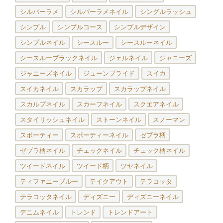
シルバーラメ
シルバーラメネイル
シングルラッシュ
シンプル
シンプルコース
シンプルデザイン
シンプルネイル
シースルー
シースルーネイル
シースルーブラックネイル
ジェルネイル
ジャニーズ
ジャニーズネイル
ジューンブライド
スイカ
スイカネイル
スカラップ
スカラップネイル
スカルプネイル
スカーフネイル
スクエアネイル
スタイリッシュネイル
ストーンネイル
スノーマン
スポーティー
スポーティーネイル
ゼブラ柄
ゼブラ柄ネイル
チェックネイル
チェック柄ネイル
ツイードネイル
ツイード柄
ツヤネイル
ティファニーブルー
テイクアウト
テラコッタ
テラコッタネイル
ディズニー
ディズニーネイル
デニムネイル
トレンド
トレンドアート