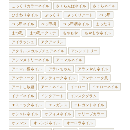
こっくりカラーネイル
さくらんぼネイル
さくらネイル
ひまわりネイル
ぷっくり
ぷっくりアート
べっ甲
べっ甲ネイル
べっ甲柄
べっ甲柄ネイル
まったり
まつ毛
まつ毛エクステ
もやもや
もやもやネイル
アイラッシュ
アクアマリン
アクリルスカルプチュアネイル
アシンメトリー
アシンメトリーネイル
アニマルネイル
アニマル柄ネイル
アラレちゃん
アラレやんネイル
アンティーク
アンティークネイル
アンティーク風
アートし放題
アートネイル
イエロー
イエローネイル
イチゴネイル
インクアート
インスタグラム
エスニックネイル
エレガンス
エレガントネイル
オシャレネイル
オフィスネイル
オリーブカラー
オレンジ
オレンジネイル
オーロラネイル