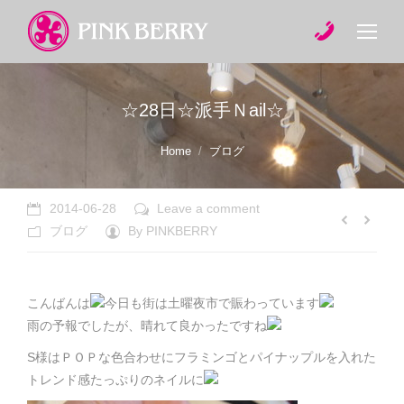
☆28日☆派手Ｎail☆
You are here:
Home
ブログ
2014-06-28
Leave a comment
ブログ
By
PINKBERRY
こんばんは
今日も街は土曜夜市で賑わっています
雨の予報でしたが、晴れて良かったですね
S様はＰＯＰな色合わせにフラミンゴとパイナップルを入れた
トレンド感たっぷりのネイルに