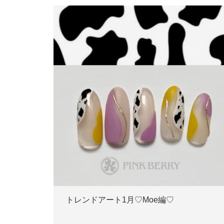
トレンドアート1月♡Moe編♡