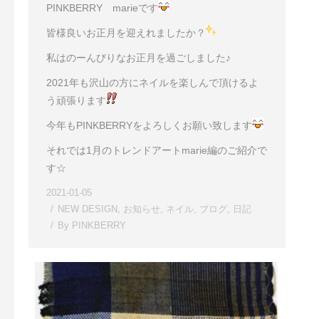
PINKBERRY marieです
皆様良いお正月を迎えれましたか？
私はのーんびりなお正月を過ごしました♪
2021年も沢山の方にネイルを楽しんで頂けるよ
う頑張ります
今年もPINKBERRYをよろしくお願い致します
それでは1月のトレンドアートmarie編のご紹介で
す☆
2021-01-05
NEW DESIGN
,
お知らせ
,
ネイル
,
ブログ
,
日記
By
PINKBERRY