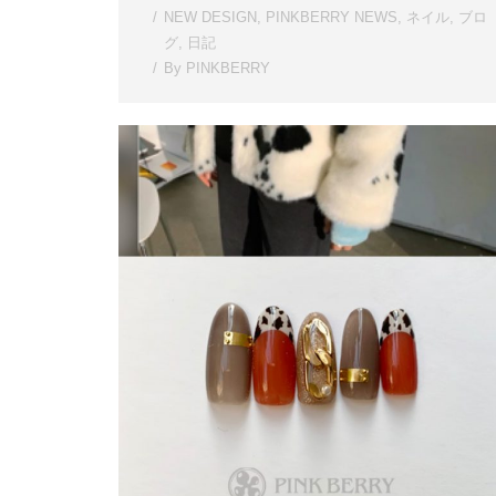
NEW DESIGN
,
PINKBERRY NEWS
,
ネイル
,
ブロ
グ
,
日記
By
PINKBERRY