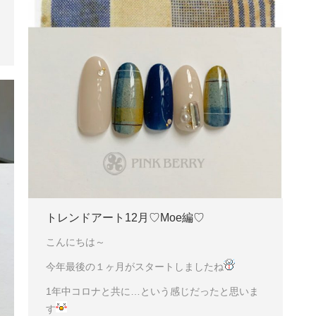
トレンドアート12月♡Moe編♡
こんにちは～
今年最後の１ヶ月がスタートしましたね
1年中コロナと共に…という感じだったと思いま
す