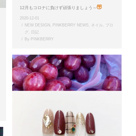
12月もコロナに負けず頑張りましょう～
2020-12-01
NEW DESIGN
,
PINKBERRY NEWS
,
ネイル
,
ブロ
グ
,
日記
By
PINKBERRY