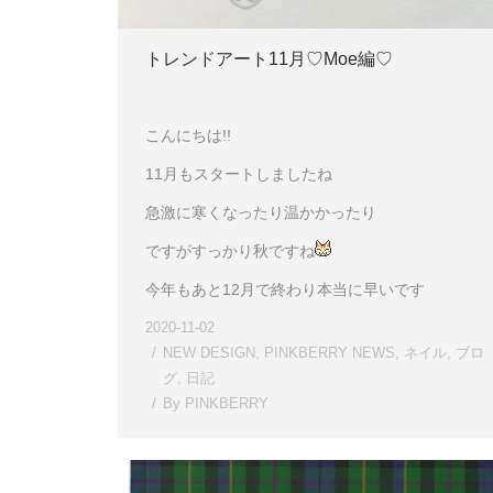
トレンドアート11月♡Moe編♡
こんにちは!!
11月もスタートしましたね
急激に寒くなったり温かかったり
ですがすっかり秋ですね
今年もあと12月で終わり本当に早いです
2020-11-02
NEW DESIGN
,
PINKBERRY NEWS
,
ネイル
,
ブロ
グ
,
日記
By
PINKBERRY