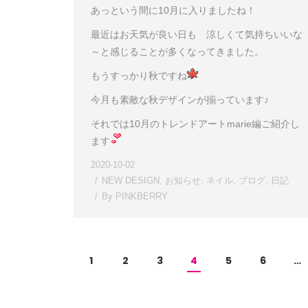
あっという間に10月に入りましたね！
最近はお天気が良い日も 涼しくて気持ちいいな
～と感じることが多くなってきました。
もうすっかり秋ですね
今月も素敵な秋デザインが揃っています♪
それでは10月のトレンドアートmarie編ご紹介し
ます
2020-10-02
NEW DESIGN
,
お知らせ
,
ネイル
,
ブログ
,
日記
By
PINKBERRY
1
2
3
4
5
6
…