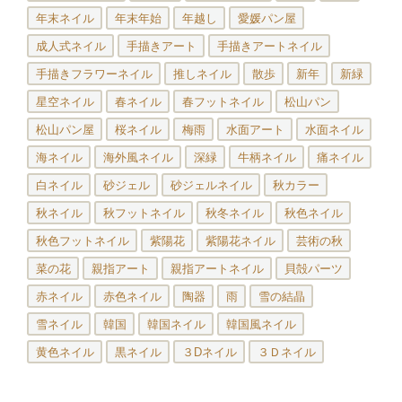
年末ネイル
年末年始
年越し
愛媛パン屋
成人式ネイル
手描きアート
手描きアートネイル
手描きフラワーネイル
推しネイル
散歩
新年
新緑
星空ネイル
春ネイル
春フットネイル
松山パン
松山パン屋
桜ネイル
梅雨
水面アート
水面ネイル
海ネイル
海外風ネイル
深緑
牛柄ネイル
痛ネイル
白ネイル
砂ジェル
砂ジェルネイル
秋カラー
秋ネイル
秋フットネイル
秋冬ネイル
秋色ネイル
秋色フットネイル
紫陽花
紫陽花ネイル
芸術の秋
菜の花
親指アート
親指アートネイル
貝殻パーツ
赤ネイル
赤色ネイル
陶器
雨
雪の結晶
雪ネイル
韓国
韓国ネイル
韓国風ネイル
黄色ネイル
黒ネイル
３Dネイル
３Ｄネイル