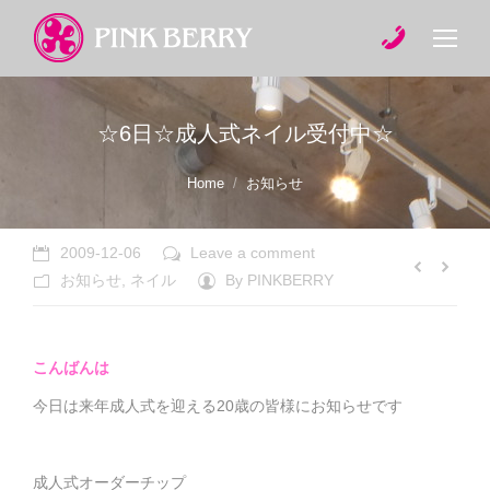
☆6日☆成人式ネイル受付中☆
You are here:
Home
お知らせ
2009-12-06
Leave a comment
お知らせ
,
ネイル
By
PINKBERRY
こんばんは
今日は来年成人式を迎える20歳の皆様にお知らせです
成人式オーダーチップ