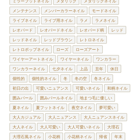
ミラーフットネイル
メタリック
メタリックネイル
メンテナンス
メンバーカラーネイル
モードネイル
ライブネイル
ライブ用ネイル
ラメ
ラメネイル
レオパード
レオパードネイル
レオパード柄
レッド
レッドネイル
レッドブラウン
レトロネイル
レトロポップネイル
ローズ
ローズアート
ワイヤーアートネイル
ワイヤーネイル
ワンカラー
ワンカラーネイル
七夕ネイル
上品
丑年
休日
個性的
個性的ネイル
冬
冬の空
冬ネイル
初日の出
可愛いニュアンス
可愛いネイル
和柄ネイル
囲みパール
囲みパールネイル
地まつ毛に優しい
夏ネイル
夏フットネイル
夜空ネイル
夢可愛い
大人カジュアル
大人ニュアンス
大人ニュアンスネイル
大人ネイル
大人可愛い
大人可愛いネイル
大理石
大理石風ネイル
小花柄
小花柄ネイル
帰省
年末