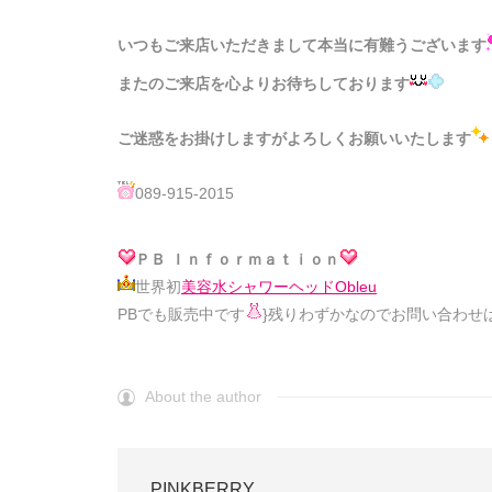
いつもご来店いただきまして本当に有難うございます
またのご来店を心よりお待ちしております
ご迷惑をお掛けしますがよろしくお願いいたします
089-915-2015
ＰＢ Ｉｎｆｏｒｍａｔｉｏｎ
世界初
美容水シャワーヘッドObleu
PBでも販売中です
}残りわずかなのでお問い合わせ
About the author
PINKBERRY