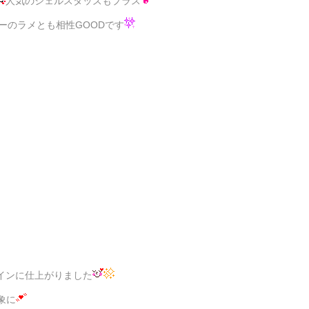
人気のシェルスタッズもプラス
ーのラメとも相性GOODです
インに仕上がりました
象に