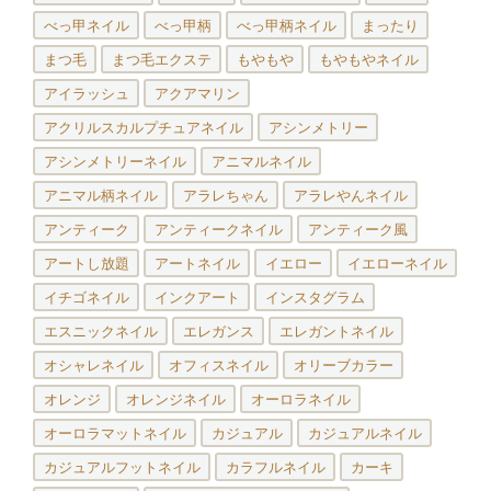
べっ甲ネイル
べっ甲柄
べっ甲柄ネイル
まったり
まつ毛
まつ毛エクステ
もやもや
もやもやネイル
アイラッシュ
アクアマリン
アクリルスカルプチュアネイル
アシンメトリー
アシンメトリーネイル
アニマルネイル
アニマル柄ネイル
アラレちゃん
アラレやんネイル
アンティーク
アンティークネイル
アンティーク風
アートし放題
アートネイル
イエロー
イエローネイル
イチゴネイル
インクアート
インスタグラム
エスニックネイル
エレガンス
エレガントネイル
オシャレネイル
オフィスネイル
オリーブカラー
オレンジ
オレンジネイル
オーロラネイル
オーロラマットネイル
カジュアル
カジュアルネイル
カジュアルフットネイル
カラフルネイル
カーキ