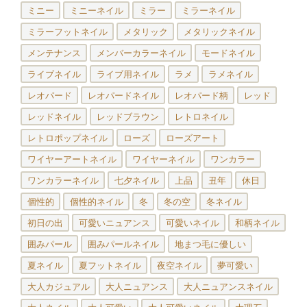
ミニー
ミニーネイル
ミラー
ミラーネイル
ミラーフットネイル
メタリック
メタリックネイル
メンテナンス
メンバーカラーネイル
モードネイル
ライブネイル
ライブ用ネイル
ラメ
ラメネイル
レオパード
レオパードネイル
レオパード柄
レッド
レッドネイル
レッドブラウン
レトロネイル
レトロポップネイル
ローズ
ローズアート
ワイヤーアートネイル
ワイヤーネイル
ワンカラー
ワンカラーネイル
七夕ネイル
上品
丑年
休日
個性的
個性的ネイル
冬
冬の空
冬ネイル
初日の出
可愛いニュアンス
可愛いネイル
和柄ネイル
囲みパール
囲みパールネイル
地まつ毛に優しい
夏ネイル
夏フットネイル
夜空ネイル
夢可愛い
大人カジュアル
大人ニュアンス
大人ニュアンスネイル