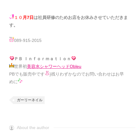
１０
月7日
は社員研修のためお店をお休みさせていただきま
す。
089-915-2015
ＰＢ Ｉｎｆｏｒｍａｔｉｏｎ
世界初
美容水シャワーヘッドObleu
PBでも販売中です
}残りわずかなのでお問い合わせは
お早
めに
ガーリーネイル
About the author