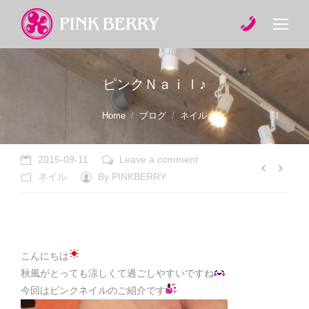
ピンクＮａｉｌ♪
You are here:
Home
ブログ
ネイル
2015-09-11
Leave a comment
ネイル
By
PINKBERRY
こんにちは
秋風がとっても涼しくて過ごしやすいですね
今回はピンクネイルのご紹介です