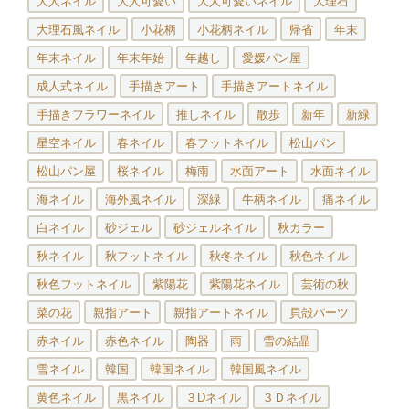
大人ネイル
大人可愛い
大人可愛いネイル
大理石
大理石風ネイル
小花柄
小花柄ネイル
帰省
年末
年末ネイル
年末年始
年越し
愛媛パン屋
成人式ネイル
手描きアート
手描きアートネイル
手描きフラワーネイル
推しネイル
散歩
新年
新緑
星空ネイル
春ネイル
春フットネイル
松山パン
松山パン屋
桜ネイル
梅雨
水面アート
水面ネイル
海ネイル
海外風ネイル
深緑
牛柄ネイル
痛ネイル
白ネイル
砂ジェル
砂ジェルネイル
秋カラー
秋ネイル
秋フットネイル
秋冬ネイル
秋色ネイル
秋色フットネイル
紫陽花
紫陽花ネイル
芸術の秋
菜の花
親指アート
親指アートネイル
貝殻パーツ
赤ネイル
赤色ネイル
陶器
雨
雪の結晶
雪ネイル
韓国
韓国ネイル
韓国風ネイル
黄色ネイル
黒ネイル
３Dネイル
３Ｄネイル