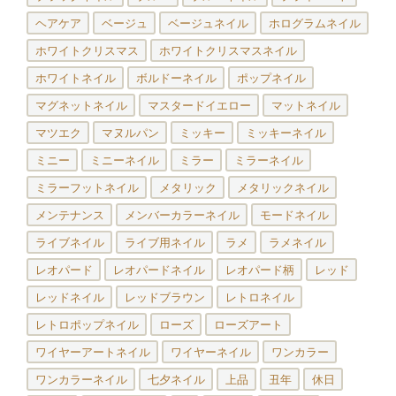
ヘアケア
ベージュ
ベージュネイル
ホログラムネイル
ホワイトクリスマス
ホワイトクリスマスネイル
ホワイトネイル
ボルドーネイル
ポップネイル
マグネットネイル
マスタードイエロー
マットネイル
マツエク
マヌルパン
ミッキー
ミッキーネイル
ミニー
ミニーネイル
ミラー
ミラーネイル
ミラーフットネイル
メタリック
メタリックネイル
メンテナンス
メンバーカラーネイル
モードネイル
ライブネイル
ライブ用ネイル
ラメ
ラメネイル
レオパード
レオパードネイル
レオパード柄
レッド
レッドネイル
レッドブラウン
レトロネイル
レトロポップネイル
ローズ
ローズアート
ワイヤーアートネイル
ワイヤーネイル
ワンカラー
ワンカラーネイル
七夕ネイル
上品
丑年
休日