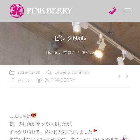
ピンクNail♪
You are here:
Home
ブログ
ネイル
2016-02-08
Leave a comment
ネイル
By
PINKBERRY
こんにちは
朝、少し雨が降っていましたが、
すっかり晴れて、良いお天気になりました
太陽が出ているとぽかぽかで、寒さも少しやわらぎますね