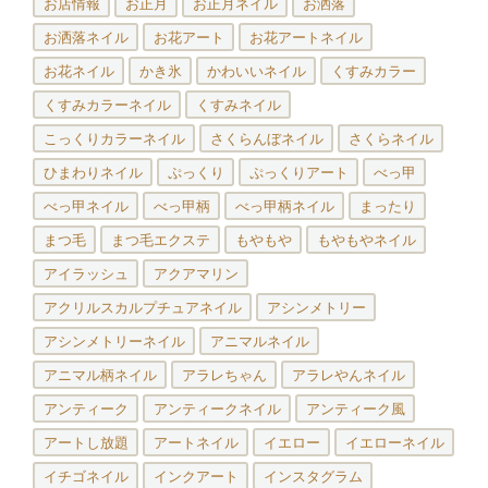
お店情報
お正月
お正月ネイル
お洒落
お洒落ネイル
お花アート
お花アートネイル
お花ネイル
かき氷
かわいいネイル
くすみカラー
くすみカラーネイル
くすみネイル
こっくりカラーネイル
さくらんぼネイル
さくらネイル
ひまわりネイル
ぷっくり
ぷっくりアート
べっ甲
べっ甲ネイル
べっ甲柄
べっ甲柄ネイル
まったり
まつ毛
まつ毛エクステ
もやもや
もやもやネイル
アイラッシュ
アクアマリン
アクリルスカルプチュアネイル
アシンメトリー
アシンメトリーネイル
アニマルネイル
アニマル柄ネイル
アラレちゃん
アラレやんネイル
アンティーク
アンティークネイル
アンティーク風
アートし放題
アートネイル
イエロー
イエローネイル
イチゴネイル
インクアート
インスタグラム