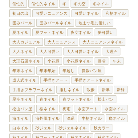
個性的
個性的ネイル
冬
冬の空
冬ネイル
初日の出
可愛いニュアンス
可愛いネイル
和柄ネイル
囲みパール
囲みパールネイル
地まつ毛に優しい
夏ネイル
夏フットネイル
夜空ネイル
夢可愛い
大人カジュアル
大人ニュアンス
大人ニュアンスネイル
大人ネイル
大人可愛い
大人可愛いネイル
大理石
大理石風ネイル
小花柄
小花柄ネイル
帰省
年末
年末ネイル
年末年始
年越し
愛媛パン屋
成人式ネイル
手描きアート
手描きアートネイル
手描きフラワーネイル
推しネイル
散歩
新年
新緑
星空ネイル
春ネイル
春フットネイル
松山パン
松山パン屋
桜ネイル
梅雨
水面アート
水面ネイル
海ネイル
海外風ネイル
深緑
牛柄ネイル
痛ネイル
白ネイル
砂ジェル
砂ジェルネイル
秋カラー
秋ネイル
秋フットネイル
秋冬ネイル
秋色ネイル