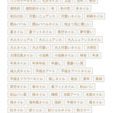
ワンカラーネイル
七夕ネイル
上品
丑年
休日
個性的
個性的ネイル
冬
冬の空
冬ネイル
初日の出
可愛いニュアンス
可愛いネイル
和柄ネイル
囲みパール
囲みパールネイル
地まつ毛に優しい
夏ネイル
夏フットネイル
夜空ネイル
夢可愛い
大人カジュアル
大人ニュアンス
大人ニュアンスネイル
大人ネイル
大人可愛い
大人可愛いネイル
大理石
大理石風ネイル
小花柄
小花柄ネイル
帰省
年末
年末ネイル
年末年始
年越し
愛媛パン屋
成人式ネイル
手描きアート
手描きアートネイル
手描きフラワーネイル
推しネイル
散歩
新年
新緑
星空ネイル
春ネイル
春フットネイル
松山パン
松山パン屋
桜ネイル
梅雨
水面アート
水面ネイル
海ネイル
海外風ネイル
深緑
牛柄ネイル
痛ネイル
白ネイル
砂ジェル
砂ジェルネイル
秋カラー