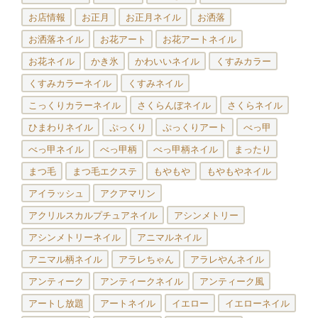
お店情報
お正月
お正月ネイル
お洒落
お洒落ネイル
お花アート
お花アートネイル
お花ネイル
かき氷
かわいいネイル
くすみカラー
くすみカラーネイル
くすみネイル
こっくりカラーネイル
さくらんぼネイル
さくらネイル
ひまわりネイル
ぷっくり
ぷっくりアート
べっ甲
べっ甲ネイル
べっ甲柄
べっ甲柄ネイル
まったり
まつ毛
まつ毛エクステ
もやもや
もやもやネイル
アイラッシュ
アクアマリン
アクリルスカルプチュアネイル
アシンメトリー
アシンメトリーネイル
アニマルネイル
アニマル柄ネイル
アラレちゃん
アラレやんネイル
アンティーク
アンティークネイル
アンティーク風
アートし放題
アートネイル
イエロー
イエローネイル