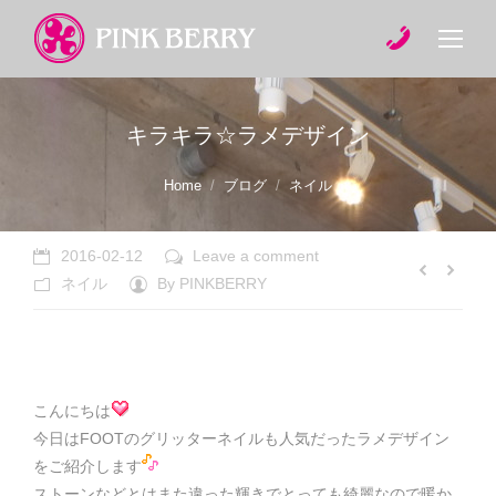
キラキラ☆ラメデザイン
You are here:
Home
ブログ
ネイル
2016-02-12
Leave a comment
ネイル
By
PINKBERRY
こんにちは
今日はFOOTのグリッターネイルも人気だったラメデザイン
をご紹介します
ストーンなどとはまた違った輝きでとっても綺麗なので暖か