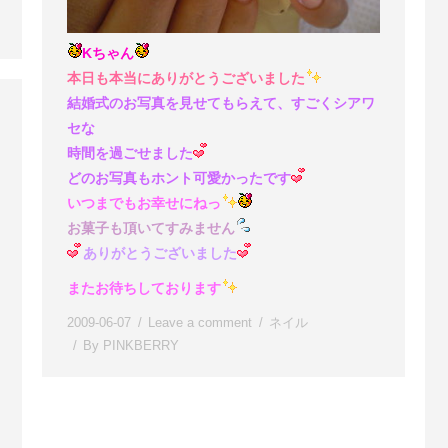
Kちゃん
本日も本当にありがとうございました
結婚式のお写真を見せてもらえて、すごくシアワ
セな
時間を過ごせました
どのお写真もホント可愛かったです
いつまでもお幸せにねっ
お菓子も頂いてすみません
ありがとうございました
またお待ちしております
2009-06-07
Leave a comment
ネイル
By
PINKBERRY