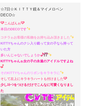
☆7日☆ＫＩＴＴＹ鏡＆マイメロペン
DECO☆
こんばんゎ
本日のDECOです
コチラゎお客様の私物をお持ち込み頂きました
KITTYちゃんのクシ入り鏡って女の子なら持って
いた方
多いんじゃないでしょうか
KITTYちゃんゎ女の子の永遠のアイドルですよね
そのKITTYちゃんのリボンをキラキラに
そして左上にキラキラハートも付けました
少しｽﾄｰﾝをつけるだけでこんなに可愛くなりまし
た