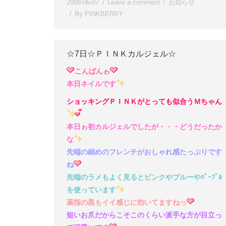
2009-06-07
Leave a comment
お知らせ
By
PINKBERRY
☆7日☆ＰＩＮＫカルジェル☆
こんばんゎ
本日ネイルです
ショッキングＰＩＮＫがとっても似合うＭちゃん
本日ゎ初カルジェルでしたが・・・どうだったか
な
先端の細めのフレンチがおしゃれ感たっぷりです
ね
先端のラメもよく見るとピンクやブルーやﾊﾟｰﾌﾟﾙ
を使っています
薬指の黒もイイ感じに効いてますねっ
短いお爪だからこそこのくらい派手な方が目立っ