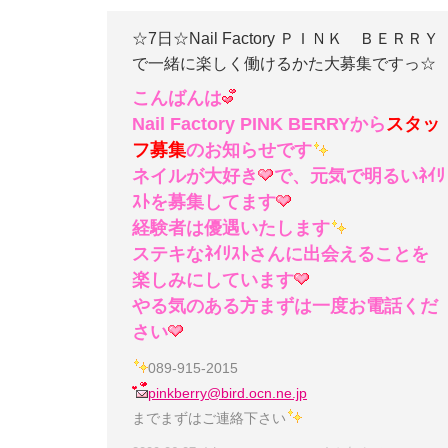
☆7日☆Nail Factory ＰＩＮＫ ＢＥＲＲＹ
で一緒に楽しく働けるかた大募集ですっ☆
こんばんは
Nail Factory PINK BERRYから
スタッ
フ募集
のお知らせです
ネイルが大好き
で、元気で明るいﾈｲﾘ
ｽﾄを募集してます
経験者は優遇いたします
ステキなﾈｲﾘｽﾄさんに出会えることを
楽しみにしています
やる気のある方まずは一度お電話くだ
さい
089-915-2015
pinkberry@bird.ocn.ne.jp
までまずはご連絡下さい