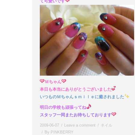
て可愛いです
Ｍちゃん
本日も本当にありがとうございました
いつものＭちゃんｓｍｉｌｅに癒されました
明日の学校も頑張ってね
スタッフ一同またお待ちしております
2009-06-07
Leave a comment
ネイル
By
PINKBERRY