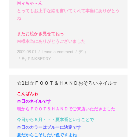
Ｍィちゃ～ん
とってもお上手な絵を書いてくれて本当にありがとう
ね
またお絵かき見せてねっ
Ｍ様
本当にありがとうございました
2009-08-01
Leave a comment
デコ
By
PINKBERRY
☆1日☆ＦＯＯＴ＆ＨＡＮＤおそろいネイル☆
こんばんゎ
本日のネイルです
朝からＦＯＯＴ＆ＨＡＮＤでご来店いただきました
今日から８月・・・夏本番ということで
本日のカラーはブルーに決定です
夏だからこそしたい色ですよね