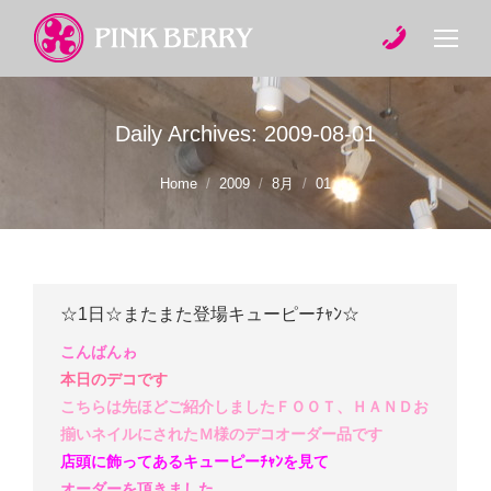
Daily Archives:
2009-08-01
You are here:
Home
2009
8月
01
☆1日☆またまた登場キューピーﾁｬﾝ☆
こんばんゎ
本日のデコです
こちらは先ほどご紹介しましたＦＯＯＴ、ＨＡＮＤお
揃いネイルにされたＭ様のデコオーダー品です
店頭に飾ってあるキューピーﾁｬﾝを見て
オーダーを頂きました