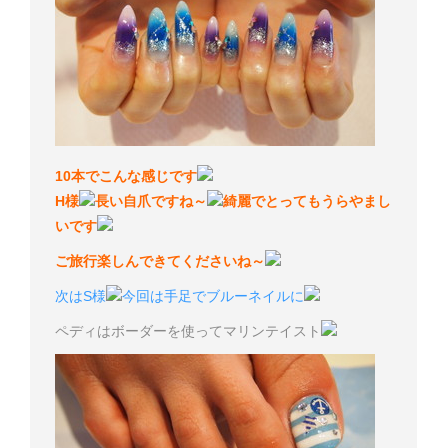
10本でこんな感じです
H様
長い自爪ですね～
綺麗でとってもうらやまし
いです
ご旅行楽しんできてくださいね～
次はS様
今回は手足でブルーネイルに
ペディはボーダーを使ってマリンテイスト