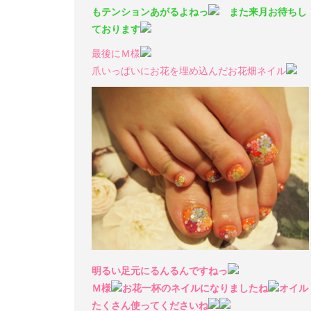
もテンションあがるよねっ
また来月お待ちし
ております
最後にＭ様
爪いっぱいにお花を埋め込んだお花畑ネイル
明るい足元にるんるんですねっ
Ｍ様
お花一杯のネイルになりましたね
オイル
たくさん使ってくださいね