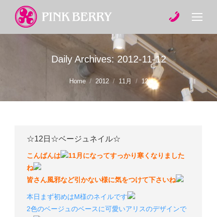
Daily Archives:
2012-11-12
You are here:
Home
2012
11月
12
☆12日☆ベージュネイル☆
こんばんは
11月になってすっかり寒くなりました
ね
皆さん風邪など引かない様に気をつけて下さいね
本日まず初めはM様のネイルです
2色のベージュのベースに可愛いアリスのデザインで