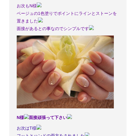
お次もN様
ベージュの1色塗りでポイントにラインとストーンを
置きました
面接があるとの事なのでシンプルです
N様
面接頑張って下さい
お次はT様
フットとハンドの両方をされました