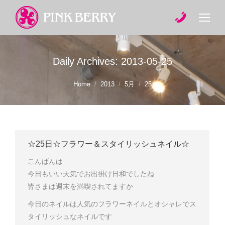
Daily Archives:
2013-05-25
You are here:
Home
2013
5月
25
☆25日☆フラワー＆スタイリッシュネイル☆
こんばんは
今日もいい天気でお出掛け日和でしたね
皆さまは週末を満喫されてますか
今日のネイルは人気のフラワーネイルとオシャレでス
タイリッシュなネイルです