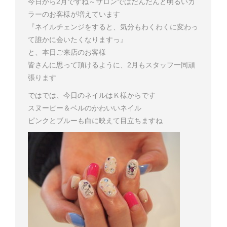
今日から2月ですね～
サロンではだんだんと明るいカ
ラーのお客様が増えています
『ネイルチェンジをすると、気分もわくわくに変わっ
て誰かに会いたくなりますっ
』
と、本日ご来店のお客様
皆さんに思って頂けるように、2月もスタッフ一同頑
張ります
ではでは、今日のネイルはＫ様からです
スヌーピー＆ベルのかわいいネイル
ピンクとブルーも白に映えて目立ちますね