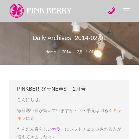
Daily Archives:
2014-02-01
You are here:
Home
2014
2月
01
PINKBERRY☆NEWS 2月号
こんにちは。
毎日寒い日が続いていますが・・・手元は明るく
キラ
キラ
に☆
だんだん春らしい
カラー
にシフトチェンジされる方が
増えてきましたっ♪