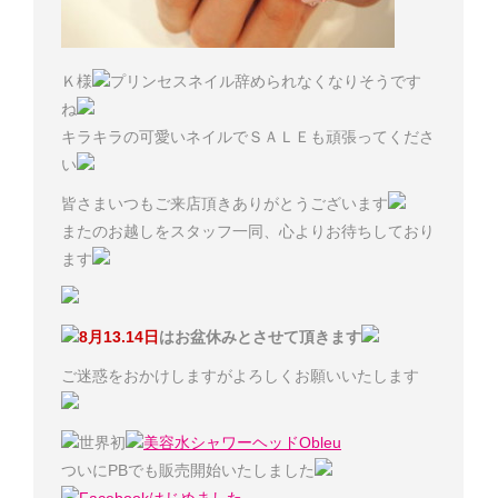
Ｋ様
プリンセスネイル辞められなくなりそうです
ね
キラキラの可愛いネイルでＳＡＬＥも頑張ってくださ
い
皆さまいつもご来店頂きありがとうございます
またのお越しをスタッフ一同、心よりお待ちしており
ます
8月13.14日
はお盆休みとさせて頂きます
ご迷惑をおかけしますがよろしくお願いいたします
世界初
美容水シャワーヘッドObleu
ついにPBでも販売開始いたしました