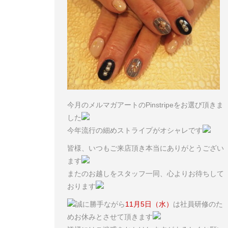
今月のメルマガアートのPinstripeをお選び頂きま
した
今年流行の細めストライプがオシャレです
皆様、いつもご来店頂き本当にありがとうござい
ます
またのお越しをスタッフ一同、心よりお待ちして
おります
誠に勝手ながら
11月5日（水）
は社員研修のた
めお休みとさせて頂きます