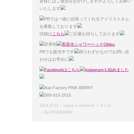
皆様にはご迷惑をおかけしますがよろしくお願い
いたします
PBでは一緒に頑張ってくれるアイリストさん
を募集しております
詳細は
こちら
ご応募お待ちしております
世界初
美容水シャワーヘッドObleu
PBでも販売中です
残りわずかなのでお問い合
わせはお早めに
Facebookはこちら
Instagramも始めました
Nail Factory PINK BERRY
089-915-2015
2014-10-11
Leave a comment
ネイル
By
PINKBERRY