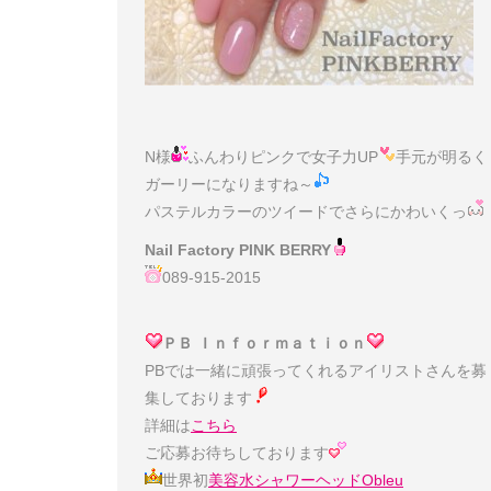
N様
ふんわりピンクで女子力UP
手元が明るく
ガーリーになりますね～
パステルカラーのツイードでさらにかわいくっ
Nail Factory PINK BERRY
089-915-2015
ＰＢ Ｉｎｆｏｒｍａｔｉｏｎ
PBでは一緒に頑張ってくれるアイリストさんを募
集しております
詳細は
こちら
ご応募お待ちしております
世界初
美容水シャワーヘッドObleu