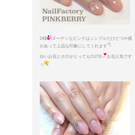
D様
ヌーディなピンクはシンプルだけどつや感
があって上品な印象にしてくれます
白いお花とホロがとってもCUTE
お花人気です
っ