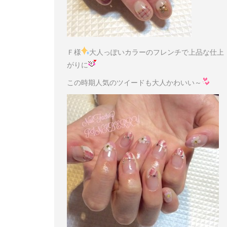
Ｆ様
大人っぽいカラーのフレンチで上品な仕上
がりに
この時期人気のツイードも大人かわいい～