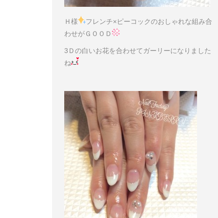
Ｈ様
フレンチ×ピーコックのおしゃれな組み合
わせがＧＯＯＤ
3Ｄの白いお花を合わせてガーリーになりました
ね