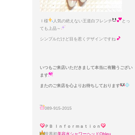
Ｉ様
人気の絶えない王道白フレンチ
とっ
ても上品～
シンプルだけど目を惹くデザインですね
いつもご来店いただきまして本当に有難うござい
ます
またのご来店を心よりお待ちしております
089-915-2015
ＰＢ Ｉｎｆｏｒｍａｔｉｏｎ
世界初
美容水シャワーヘッドObleu