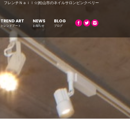
フレンチＮａｉｌ☆|松山市のネイルサロンピンクベリー
TREND ART
NEWS
BLOG
トレンドアート
お知らせ
ブログ