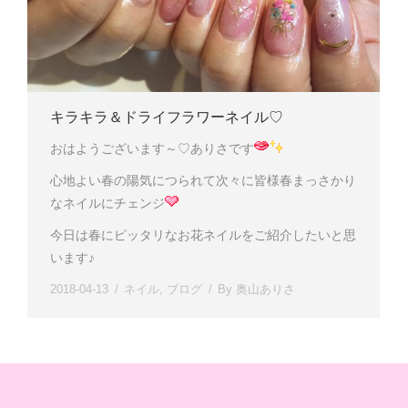
キラキラ＆ドライフラワーネイル♡
おはようございます～♡ありさです
心地よい春の陽気につられて次々に皆様春まっさかり
なネイルにチェンジ
今日は春にピッタリなお花ネイルをご紹介したいと思
います♪
2018-04-13
ネイル
,
ブログ
By
奥山ありさ