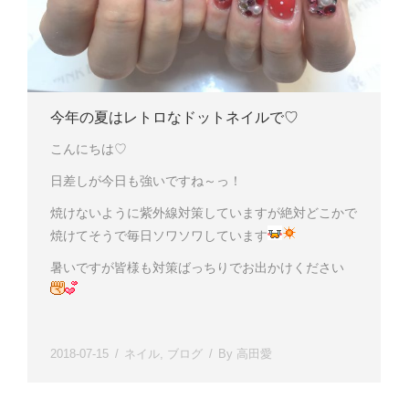
今年の夏はレトロなドットネイルで♡
こんにちは♡
日差しが今日も強いですね～っ！
焼けないように紫外線対策していますが絶対どこかで
焼けてそうで毎日ソワソワしています
暑いですが皆様も対策ばっちりでお出かけください
2018-07-15
ネイル
,
ブログ
By
高田愛