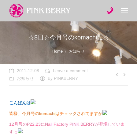
☆8日☆今月号のkomachiに☆
You are here:
Home
お知らせ
2011-12-08
Leave a comment
お知らせ
By
PINKBERRY
こんばんは
皆様、今月号のkomachiはチェックされてますか
12月号のP22.23にNail Factory PINK BERRYが登場していま
すっ