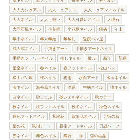
夏ネイル
夏フットネイル
夜空ネイル
夢可愛い
大人カジュアル
大人ニュアンス
大人ニュアンスネイル
大人ネイル
大人可愛い
大人可愛いネイル
大理石
大理石風ネイル
小花柄
小花柄ネイル
帰省
年末
年末ネイル
年末年始
年越し
愛媛パン屋
成人式ネイル
手描きアート
手描きアートネイル
手描きフラワーネイル
推しネイル
散歩
新年
新緑
星空ネイル
春ネイル
春フットネイル
松山パン
松山パン屋
桜ネイル
梅雨
水面アート
水面ネイル
海ネイル
海外風ネイル
深緑
牛柄ネイル
痛ネイル
白ネイル
砂ジェル
砂ジェルネイル
秋カラー
秋ネイル
秋フットネイル
秋冬ネイル
秋色ネイル
秋色フットネイル
紫陽花
紫陽花ネイル
芸術の秋
菜の花
親指アート
親指アートネイル
貝殻パーツ
赤ネイル
赤色ネイル
陶器
雨
雪の結晶