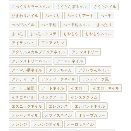
こっくりカラーネイル
さくらんぼネイル
さくらネイル
ひまわりネイル
ぷっくり
ぷっくりアート
べっ甲
べっ甲ネイル
べっ甲柄
べっ甲柄ネイル
まったり
まつ毛
まつ毛エクステ
もやもや
もやもやネイル
アイラッシュ
アクアマリン
アクリルスカルプチュアネイル
アシンメトリー
アシンメトリーネイル
アニマルネイル
アニマル柄ネイル
アラレちゃん
アラレやんネイル
アンティーク
アンティークネイル
アンティーク風
アートし放題
アートネイル
イエロー
イエローネイル
イチゴネイル
インクアート
インスタグラム
エスニックネイル
エレガンス
エレガントネイル
オシャレネイル
オフィスネイル
オリーブカラー
オレンジ
オレンジネイル
オーロラネイル