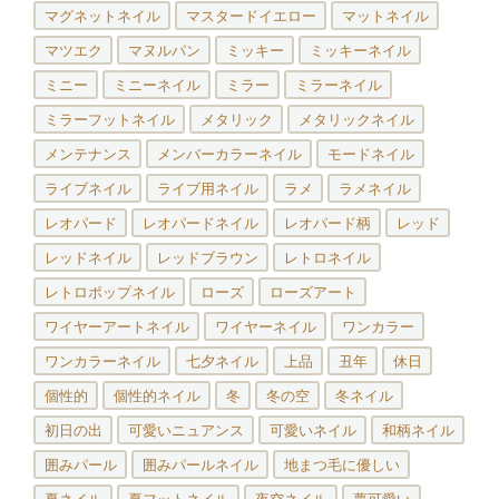
マグネットネイル
マスタードイエロー
マットネイル
マツエク
マヌルパン
ミッキー
ミッキーネイル
ミニー
ミニーネイル
ミラー
ミラーネイル
ミラーフットネイル
メタリック
メタリックネイル
メンテナンス
メンバーカラーネイル
モードネイル
ライブネイル
ライブ用ネイル
ラメ
ラメネイル
レオパード
レオパードネイル
レオパード柄
レッド
レッドネイル
レッドブラウン
レトロネイル
レトロポップネイル
ローズ
ローズアート
ワイヤーアートネイル
ワイヤーネイル
ワンカラー
ワンカラーネイル
七夕ネイル
上品
丑年
休日
個性的
個性的ネイル
冬
冬の空
冬ネイル
初日の出
可愛いニュアンス
可愛いネイル
和柄ネイル
囲みパール
囲みパールネイル
地まつ毛に優しい