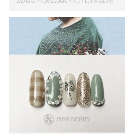
2020-01-06
NEW DESIGN
,
ネイル
By
PINKBERRY