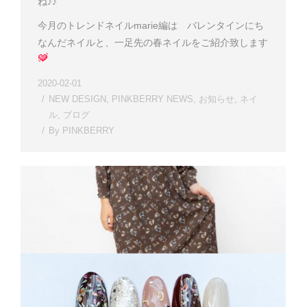
ね♪♪
今月のトレンドネイルmarie編は バレンタインにち
なんだネイルと、一足先の春ネイルをご紹介致します
2020-02-01
NEW DESIGN
,
PINKBERRY NEWS
,
お知らせ
,
ネイ
ル
,
ブログ
By
PINKBERRY