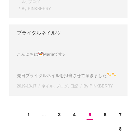
ル
,
ブログ
By
PINKBERRY
ブライダルネイル♡
こんにちは
Marieです♪
先日ブライダルネイルを担当させて頂きました
2019-10-17
ネイル
,
ブログ
,
日記
By
PINKBERRY
1
…
3
4
5
6
7
8