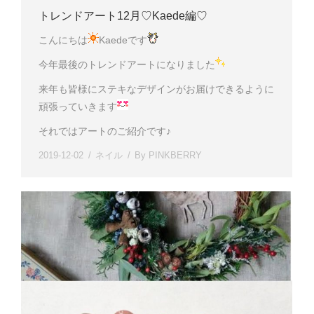
トレンドアート12月♡Kaede編♡
こんにちは
Kaedeです
今年最後のトレンドアートになりました
来年も皆様にステキなデザインがお届けできるように
頑張っていきます
それではアートのご紹介です♪
2019-12-02
ネイル
By
PINKBERRY