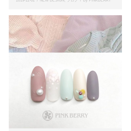
2019-12-02
NEW DESIGN
,
ブログ
By
PINKBERRY