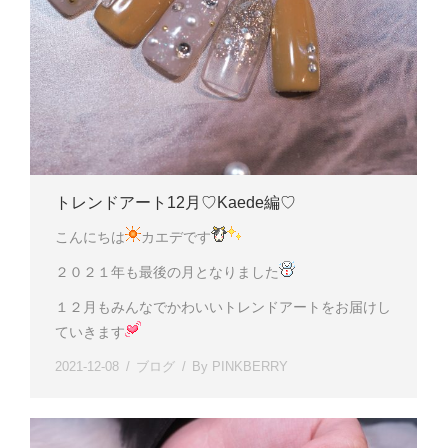
トレンドアート12月♡Kaede編♡
こんにちは
カエデです
２０２１年も最後の月となりました
１２月もみんなでかわいいトレンドアートをお届けし
ていきます
2021-12-08
ブログ
By
PINKBERRY