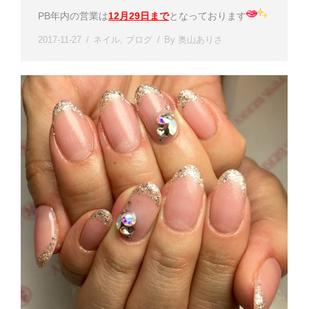
PB年内の営業は
12月29日まで
となっております
2017-11-27
ネイル
,
ブログ
By
奥山ありさ