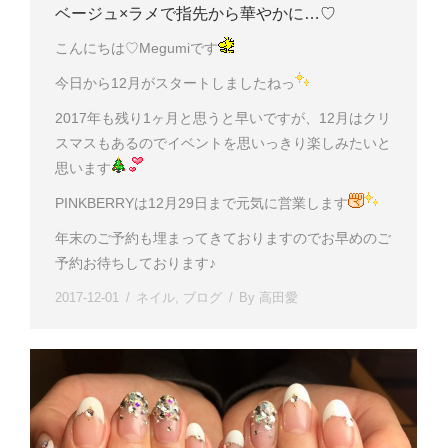
ベージュ×ラメで指先から華やかに…♡
こんにちは♡Megumiです
今日から12月がスタートしましたねっ
2017年も残り1ヶ月と思うと早いですが、12月はクリ
スマスもあるのでイベントを思いっきり楽しみたいと
思います
PINKBERRYは12月29日まで元気に営業します
年末のご予約も埋まってきておりますのでお早めのご
予約お待ちしております♪
2017-12-01
ネイル
,
ブログ
By
高田愛