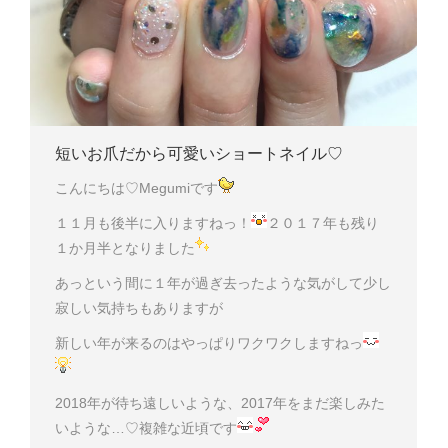
短いお爪だから可愛いショートネイル♡
こんにちは♡Megumiです
１１月も後半に入りますねっ！
２０１７年も残り
１か月半となりました
あっという間に１年が過ぎ去ったような気がして少し
寂しい気持ちもありますが
新しい年が来るのはやっぱりワクワクしますねっ
2018年が待ち遠しいような、2017年をまだ楽しみた
いような…♡複雑な近頃です