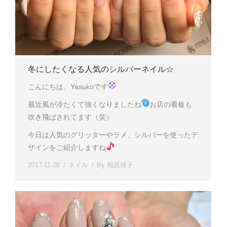
冬にしたくなる人気のシルバーネイル☆
こんにちは、Yasukoです
最近風が冷たくて強くなりましたね
お店の看板も
吹き飛ばされてます（笑）
今日は人気のグリッターやラメ、シルバーを使ったデ
ザインをご紹介しますね
2017-11-28
ネイル
By
相原靖子