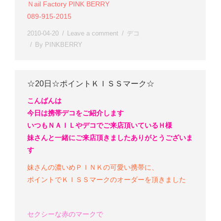
Ｎail Factory PINK BERRY
089-915-2015
2010-04-20
Leave a comment
デコ
By
PINKBERRY
☆20日☆ポイントＫＩＳＳマーク☆
こんばんは
今日は携帯デコをご紹介します
いつもＮＡＩＬやデコでご来店頂いているＨ様
妹さんと一緒にご来店頂きました
ありがとうございま
す
妹さんの濃いめＰＩＮＫの可愛い
携帯に、
ポイントでＫＩＳＳマークのオーダーを頂きました
セクシー
な赤のマークで