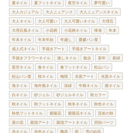
夏ネイル
夏フットネイル
夜空ネイル
夢可愛い
大人カジュアル
大人ニュアンス
大人ニュアンスネイル
大人ネイル
大人可愛い
大人可愛いネイル
大理石
大理石風ネイル
小花柄
小花柄ネイル
帰省
年末
年末ネイル
年末年始
年越し
愛媛パン屋
成人式ネイル
手描きアート
手描きアートネイル
手描きフラワーネイル
推しネイル
散歩
新年
新緑
星空ネイル
春ネイル
春フットネイル
松山パン
松山パン屋
桜ネイル
梅雨
水面アート
水面ネイル
海ネイル
海外風ネイル
深緑
牛柄ネイル
痛ネイル
白ネイル
砂ジェル
砂ジェルネイル
秋カラー
秋ネイル
秋フットネイル
秋冬ネイル
秋色ネイル
秋色フットネイル
紫陽花
紫陽花ネイル
芸術の秋
菜の花
親指アート
親指アートネイル
貝殻パーツ
赤ネイル
赤色ネイル
陶器
雨
雪の結晶