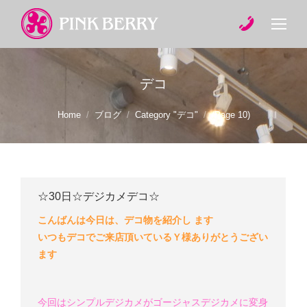
デコ
You are here:
Home
ブログ
Category "デコ"
(Page 10)
☆30日☆デジカメデコ☆
こんばんは
今日は、デコ物を紹介し ます
いつもデコでご来店頂いているＹ様
ありがとうござい
ます
今回はシンプルデジカメがゴージャスデジカメに変身