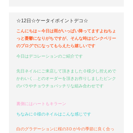
☆12日☆ケータイポイントデコ☆
こんにちは～
今日は雨がいっぱい降ってますよね
ちょ
っと憂鬱になりがちですが、そんな時はピンクベリー
のブログで
になってもらえたら嬉しいです
今日はデコレーションのご紹介です
先日ネイルにご来店して頂きましたＯ様
少し控えめで
かわいく…とのオーダーを頂きお作りしました
ピンク
のバラやチョウチョ
バッチリな組み合わせです
裏側にはハートもキラーン
ちなみにＯ様のネイルはこんな感じです
白のグラデーションに桜の3Ｄが今の季節に良く合っ