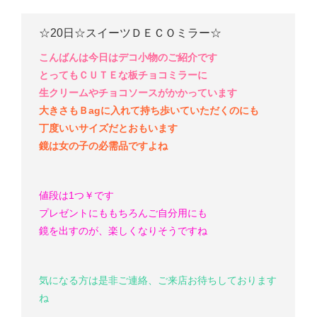
☆20日☆スイーツＤＥＣＯミラー☆
こんばんは
今日はデコ小物のご紹介です
とってもＣＵＴＥな板チョコミラー
に
生クリームやチョコソースがかかっています
大きさもＢagに入れて持ち歩いていただくのにも
丁度いいサイズだとおもいます
鏡は女の子の必需品
ですよね
値段は1つ￥
です
プレゼントにももちろん
ご自分用にも
鏡を出すのが、楽しくなりそうですね
気になる方は是非ご連絡、ご来店お待ちしております
ね