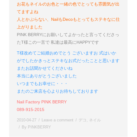
お花もネイルのお色と一緒の色でとっても雰囲気が出
てますよね
人とかぶらない、NailもDecoもとってもステキなに仕
上がりました
PINK BERRYにお願いしてよかった
と言ってくださっ
たT様
この一言で 私達は最高にHAPPYです
T様
改めてご結婚おめでとう ございます
お 式はいか
がでしたか
きっとステキなお式だったことと思います
またお話聞かせてくださいね
本当にありがとうございました
いつまでもお幸せに・・・
またのご来店を心よりお待ちしております
Nail Factory PINK BERRY
089-915-2015
2010-04-27
Leave a comment
デコ
,
ネイル
By
PINKBERRY