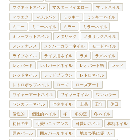
マグネットネイル
マスタードイエロー
マットネイル
マツエク
マヌルパン
ミッキー
ミッキーネイル
ミニー
ミニーネイル
ミラー
ミラーネイル
ミラーフットネイル
メタリック
メタリックネイル
メンテナンス
メンバーカラーネイル
モードネイル
ライブネイル
ライブ用ネイル
ラメ
ラメネイル
レオパード
レオパードネイル
レオパード柄
レッド
レッドネイル
レッドブラウン
レトロネイル
レトロポップネイル
ローズ
ローズアート
ワイヤーアートネイル
ワイヤーネイル
ワンカラー
ワンカラーネイル
七夕ネイル
上品
丑年
休日
個性的
個性的ネイル
冬
冬の空
冬ネイル
初日の出
可愛いニュアンス
可愛いネイル
和柄ネイル
囲みパール
囲みパールネイル
地まつ毛に優しい