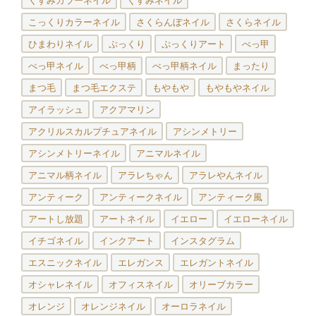
くすみカラーネイル
くすみネイル
こっくりカラーネイル
さくらんぼネイル
さくらネイル
ひまわりネイル
ぷっくり
ぷっくりアート
べっ甲
べっ甲ネイル
べっ甲柄
べっ甲柄ネイル
まったり
まつ毛
まつ毛エクステ
もやもや
もやもやネイル
アイラッシュ
アクアマリン
アクリルスカルプチュアネイル
アシンメトリー
アシンメトリーネイル
アニマルネイル
アニマル柄ネイル
アラレちゃん
アラレやんネイル
アンティーク
アンティークネイル
アンティーク風
アートし放題
アートネイル
イエロー
イエローネイル
イチゴネイル
インクアート
インスタグラム
エスニックネイル
エレガンス
エレガントネイル
オシャレネイル
オフィスネイル
オリーブカラー
オレンジ
オレンジネイル
オーロラネイル