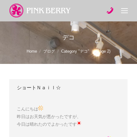
デコ
You are here:
Home
ブログ
Category "デコ"
(Page 2)
ショートＮａｉｌ☆
こんにちは
昨日はお天気が悪かったですが、
今日は晴れたのでよかったです