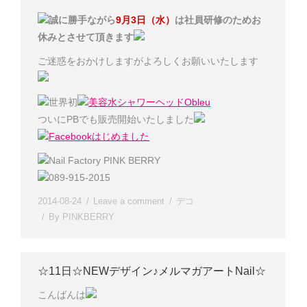
誠に勝手ながら
9月3日（水）
は社員研修のためお
休みとさせて頂きます
ご迷惑をおかけしますがよろしくお願いいたします
世界初
美容水シャワーヘッドObleu
ついにPBでも販売開始いたしました
Facebookはじめました
Nail Factory PINK BERRY
089-915-2015
2014-08-24
Leave a comment
デコ
By
PINKBERRY
☆11日☆NEWデザイン♪メルマガアートNail☆
こんばんは