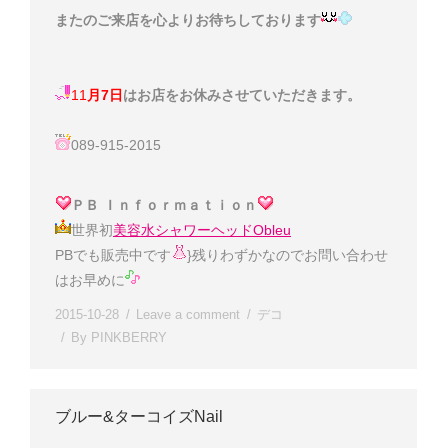
またのご来店を心よりお待ちしております
11
月7日
はお店をお休みさせていただきます。
089-915-2015
ＰＢ Ｉｎｆｏｒｍａｔｉｏｎ
世界初
美容水シャワーヘッドObleu
PBでも販売中です
}残りわずかなのでお問い合わせ
は
お早めに
2015-10-28
Leave a comment
デコ
By
PINKBERRY
ブルー&ターコイズNail