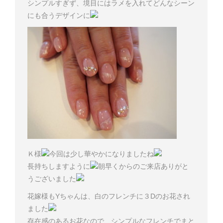
シンプルすぎず、境目にはラメを入れてどんなシーン
にも合うデザインに
Ｋ様
今回は少し華やかになりましたね
長持ちしますように
朝早くからのご来店ありがと
うございました
花嫁様もYちゃんは、白のフレンチに３Dのお花され
ました
存在感のあるお花なので、シンプルなフレンチでまと