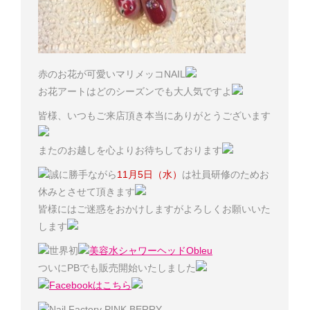
赤のお花が可愛いマリメッコNAIL
お花アートはどのシーズンでも大人気ですよ
皆様、いつもご来店頂き本当にありがとうございます
またのお越しを心よりお待ちしております
誠に勝手ながら
11月5日（水）
は社員研修のためお
休みとさせて頂きます
皆様にはご迷惑をおかけしますがよろしくお願いいた
します
世界初
美容水シャワーヘッドObleu
ついにPBでも販売開始いたしました
Facebookはこちら
Nail Factory PINK BERRY