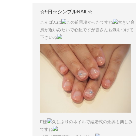
☆9日☆シンプルNAIL☆
こんばんは
この前雷凄かったですね
大きい台
風が近いみたいで心配ですが皆さんも気をつけて
下さいね
F様
久しぶりのネイルで結婚式の余興も楽しみ
ですね