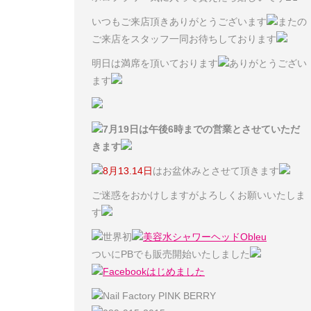
いつもご来店頂きありがとうございます
またの
ご来店をスタッフ一同お待ちしております
明日は満席を頂いております
ありがとうござい
ます
7月19日は午後6時までの営業とさせていただ
きます
8月13.14日
はお盆休みとさせて頂きます
ご迷惑をおかけしますがよろしくお願いいたしま
す
世界初
美容水シャワーヘッドObleu
ついにPBでも販売開始いたしました
Facebookはじめました
Nail Factory PINK BERRY