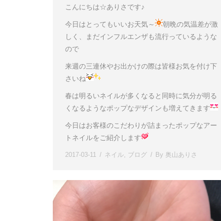
こんにちは☆ありさです♪
今日はとってもいいお天気～
朝晩の気温差が激
しく、まだインフルエンザも流行っているような
ので
来週の三連休やお出かけの際は皆様お気を付け下
さいね
春は明るいネイルが多くなると同時に気分が明る
くなるようなポップなデザインも増えてきます
今日はお客様のこだわりが詰まったポップなアー
トネイルをご紹介します
2017-03-11
ネイル
,
ブログ
By
奥山ありさ