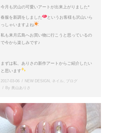
今月も沢山の可愛いアートが出来上がりました*
春服を新調をしました
というお客様も沢山いら
っしゃいますよね
私も来月広島へお買い物に行こうと思っているの
で今から楽しみです♪
まずは私、ありさの新作アートからご紹介したい
と思います
2017-03-06
NEW DESIGN
,
ネイル
,
ブログ
By
奥山ありさ