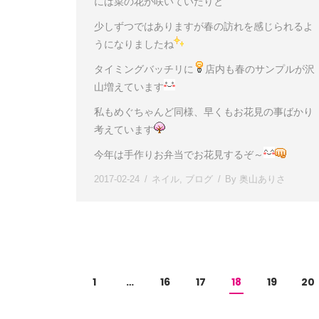
には菜の花が咲いていたりと
少しずつではありますが春の訪れを感じられるよ
うになりましたね
タイミングバッチリに
店内も春のサンプルが沢
山増えています
私もめぐちゃんど同様、早くもお花見の事ばかり
考えています
今年は手作りお弁当でお花見するぞ～
2017-02-24
ネイル
,
ブログ
By
奥山ありさ
1
…
16
17
18
19
20