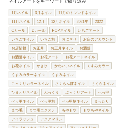
ネイルアートをキーワードで絞り込み
1月ネイル
3月ネイル
11月のトレンドネイル
11月ネイル
12月
12月ネイル
2021年
2022
Cカール
Dカール
POPネイル
いちごアート
いちごネイル
いちご柄
おにぎり
お店のアカウント
お店情報
お正月
お正月ネイル
お洒落
お洒落ネイル
お花アート
お花アートネイル
お花ネイル
かき氷
かわいいネイル
くすみカラー
くすみカラーネイル
くすみネイル
こっくりカラーネイル
さくらんぼネイル
さくらネイル
ひまわりネイル
ぷっくり
ぷっくりアート
べっ甲
べっ甲ネイル
べっ甲柄
べっ甲柄ネイル
まったり
まつ毛
まつ毛エクステ
もやもや
もやもやネイル
アイラッシュ
アクアマリン
アクリルスカルプチュアネイル
アシンメトリー