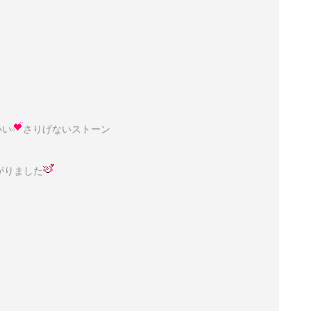
いい
さりげないストーン
がりました