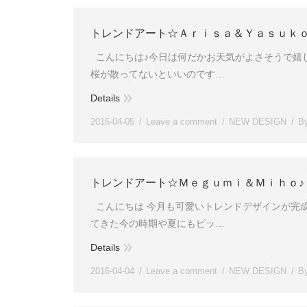
トレンドアート☆Ａｒｉｓａ＆Ｙａｓｕｋｏ
こんにちは♪今日は何だかお天気がよさそうで嬉
桜が散ってないといいのです…
Details
2016-04-05
Leave a comment
NEW DESIGN
B
トレンドアート☆Ｍｅｇｕｍｉ＆Ｍｉｈｏ♪
こんにちは 今月も可愛いトレンドデザインが完成
てきた今の時期や夏にもピッ…
Details
2016-04-04
Leave a comment
NEW DESIGN
B