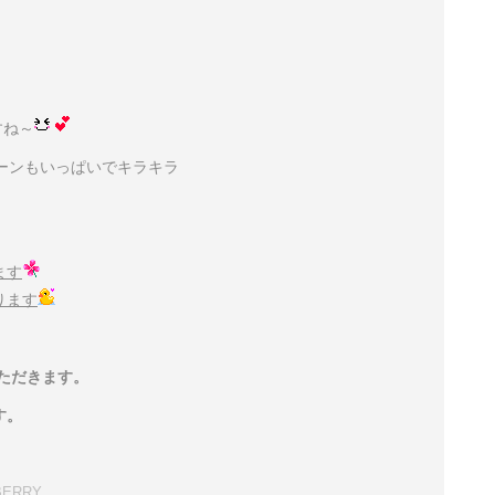
すね～
ーンもいっぱいでキラキラ
ます
ります
ただきます。
す
。
BERRY