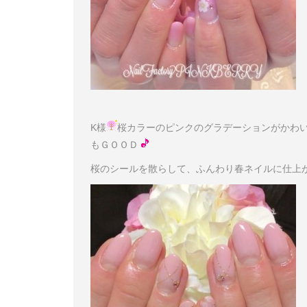
K様
桜カラーのピンクのグラデーションがかわ
もＧＯＯＤ
桜のシールを散らして、ふんわり春ネイルに仕上