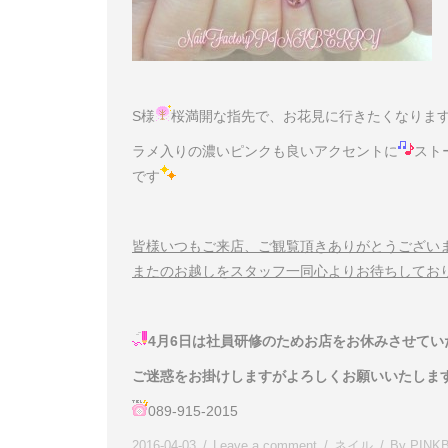
S様
桜満開な指先で、お花見に行きたくなりま
ラメ入りの濃いピンクも良いアクセントに
スト
です
皆様いつもご来店、ご観覧頂きありがとうござい
またのお越しをスタッフ一同心よりお待ちしてお
4月6日は社員研修のためお店をお休みさせてい
ご迷惑をお掛けしますがよろしくお願いいたしま
089-915-2015
2016-04-03
Leave a comment
ネイル
By
PINK