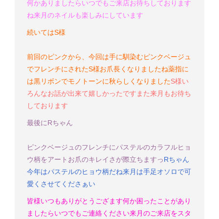
何かありましたらいつでもご来店お待ちしております
ね
来月のネイルも楽しみにしています
続いてはS様
前回のピンクから、今回は手に馴染むピンクベージュ
でフレンチにされたS様
お爪長くなりましたね
薬指に
は黒リボンでモノトーンに秋らしくなりました
S様
い
ろんなお話が出来て嬉しかったです
また来月もお待ち
しております
最後にRちゃん
ピンクベージュのフレンチにパステルのカラフルヒョ
ウ柄をアート
お爪のキレイさが際立ちますっ
Rちゃん
今年はパステルのヒョウ柄だね
来月は手足オソロで可
愛くさせてくださぁい
皆様いつもありがとうござます
何か困ったことがあり
ましたらいつでもご連絡ください
来月のご来店をスタ