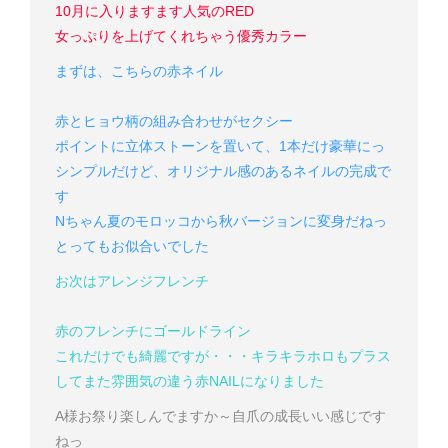
10月に入りますます人気のRED
女っぷりを上げてくれちゃう優秀カラー
まずは、こちらの赤ネイル
赤とヒョウ柄の組み合わせがセクシー
ポイントに立体ストーンを置いて、1本だけ豪華にっ
シンプルだけど、オリジナル感のあるネイルの完成で
す
Nちゃん
夏のモロッコから秋バージョンに変身だねっ
とってもお似合いでした
お次はアレンジフレンチ
赤のフレンチにゴールドライン
これだけでも綺麗ですが・・・
キラキラホロもプラス
してまた雰囲気の違う赤NAILになりました
A様
お祭り楽しんでますか～
自爪の成長いい感じです
ねっ