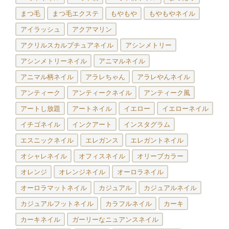
まつ毛
まつ毛エクステ
もやもや
もやもやネイル
アイラッシュ
アクアマリン
アクリルスカルプチュアネイル
アシンメトリー
アシンメトリーネイル
アニマルネイル
アニマル柄ネイル
アラレちゃん
アラレやんネイル
アンティーク
アンティークネイル
アンティーク風
アートし放題
アートネイル
イエロー
イエローネイル
イチゴネイル
インクアート
インスタグラム
エスニックネイル
エレガンス
エレガントネイル
オシャレネイル
オフィスネイル
オリーブカラー
オレンジ
オレンジネイル
オーロラネイル
オーロラマットネイル
カジュアル
カジュアルネイル
カジュアルフットネイル
カラフルネイル
カーキ
カーキネイル
ガーリーなニュアンスネイル