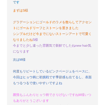
です
まずはS様
グラデーションにゴールドのラメを散らして
アクセン
トにゴールドリーフとストーンを置きました
シンプルだけど今までにないストーンアートで可愛く
なりましたね
S様
今までと少し違った雰囲気で新鮮でしたね
new hair気
になります
次はM様
何度もリピートしているピンクベージュをベースに、
今回はヒョウ柄に初挑戦です
季節感も出てるし、表面
もつるつるで使いやすいですよね
親指もふんわりヒョウ柄でさりげないですね
M様
いつ
もありがとうございます