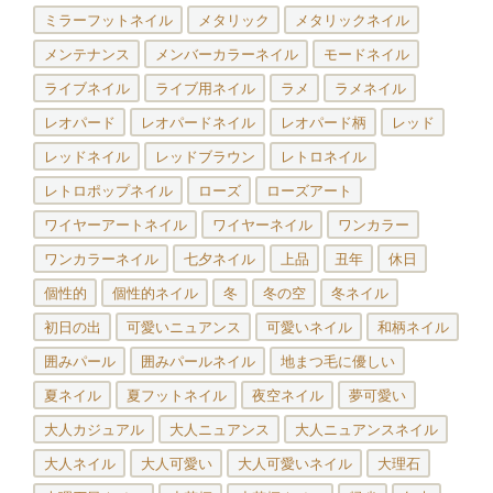
ミラーフットネイル
メタリック
メタリックネイル
メンテナンス
メンバーカラーネイル
モードネイル
ライブネイル
ライブ用ネイル
ラメ
ラメネイル
レオパード
レオパードネイル
レオパード柄
レッド
レッドネイル
レッドブラウン
レトロネイル
レトロポップネイル
ローズ
ローズアート
ワイヤーアートネイル
ワイヤーネイル
ワンカラー
ワンカラーネイル
七夕ネイル
上品
丑年
休日
個性的
個性的ネイル
冬
冬の空
冬ネイル
初日の出
可愛いニュアンス
可愛いネイル
和柄ネイル
囲みパール
囲みパールネイル
地まつ毛に優しい
夏ネイル
夏フットネイル
夜空ネイル
夢可愛い
大人カジュアル
大人ニュアンス
大人ニュアンスネイル
大人ネイル
大人可愛い
大人可愛いネイル
大理石