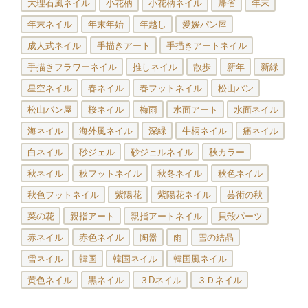
大理石風ネイル
小花柄
小花柄ネイル
帰省
年末
年末ネイル
年末年始
年越し
愛媛パン屋
成人式ネイル
手描きアート
手描きアートネイル
手描きフラワーネイル
推しネイル
散歩
新年
新緑
星空ネイル
春ネイル
春フットネイル
松山パン
松山パン屋
桜ネイル
梅雨
水面アート
水面ネイル
海ネイル
海外風ネイル
深緑
牛柄ネイル
痛ネイル
白ネイル
砂ジェル
砂ジェルネイル
秋カラー
秋ネイル
秋フットネイル
秋冬ネイル
秋色ネイル
秋色フットネイル
紫陽花
紫陽花ネイル
芸術の秋
菜の花
親指アート
親指アートネイル
貝殻パーツ
赤ネイル
赤色ネイル
陶器
雨
雪の結晶
雪ネイル
韓国
韓国ネイル
韓国風ネイル
黄色ネイル
黒ネイル
３Dネイル
３Ｄネイル