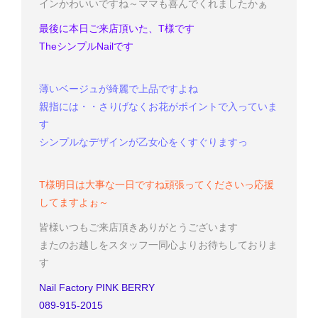
インかわいいですね～
ママも喜んでくれましたかぁ
最後に本日ご来店頂いた、T様です
The
シンプルNailです
薄いベージュが綺麗で上品ですよね
親指には・・
さりげなくお花がポイントで入っていま
す
シンプルなデザインが乙女心をくすぐりますっ
T様
明日は大事な一日ですね
頑張ってくださいっ
応援
してますよぉ～
皆様いつもご来店頂きありがとうございます
またのお越しをスタッフ一同心よりお待ちしておりま
す
Nail Factory PINK BERRY
089-915-2015