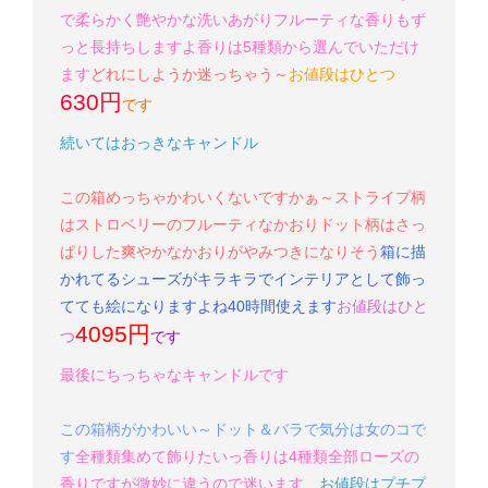
で柔らかく艶やかな洗いあがり
フルーティな香りもず
っと長持ちしますよ
香りは5種類から選んでいただけ
ます
どれにしようか迷っちゃう～
お値段はひとつ
630円
です
続いてはおっきなキャンドル
この箱めっちゃかわいくないですかぁ～
ストライプ柄
はストロベリーのフルーティなかおり
ドット柄はさっ
ぱりした爽やかなかおりがやみつきになりそう
箱に描
かれてるシューズがキラキラでインテリアとして飾っ
てても絵になりますよね
40時間使えます
お値段はひと
4095円
つ
です
最後にちっちゃなキャンドルです
この箱
柄がかわいい～
ドット＆バラで気分は女のコで
す
全種類集めて飾りたいっ
香りは4種類
全部ローズの
香りですが微妙に違うので迷います…
お値段はプチプ