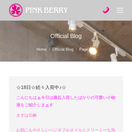
Official Blog
You are here:
Home
Official Blog
Page 453
☆18日☆続々入荷中♪☆
こんにちはぁ
今日は最近入荷したばかりの可愛い小物
達をご紹介しまぁす
まずは石鹸
お肌にもやさしいベジタブルオイルと
クリーミーな泡