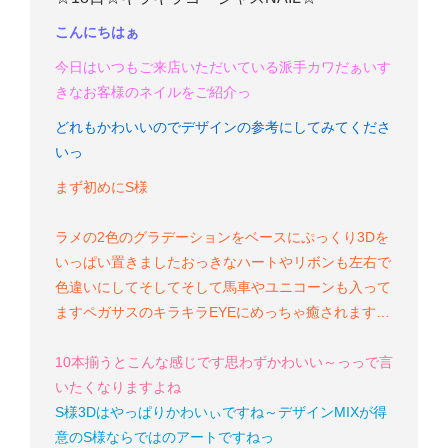
こんにちはぁ
今日はいつもご来店いただいている派手カワだぁいす
きなお客様のネイルをご紹介っ
どれもかわいいのでデザインの参考にしてみてくださ
いっ
まず初めにS様
ラメの2色のグラデーションをベースにぷっくり3Dを
いっぱい置きました
おっきなハートやリボンも左右で
色違いにして
そしてそして馬車やユニコーンも入って
ます
ペガサスのキラキラEYEにめっちゃ癒されます…
10本揃うとこんな感じです
思わず
かわいい～っっ
で言
いたくなりますよね
S様
3Dはやっぱりかわいぃですね～
デザインMIXが得
意のS様ならではのアートですねっ