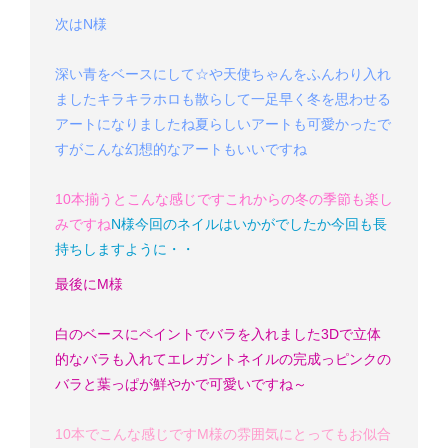
次はN様
深い青をベースにして☆や天使ちゃんをふんわり入れ
ました
キラキラホロも散らして一足早く冬を思わせる
アートになりましたね
夏らしいアートも可愛かったで
すがこんな幻想的なアートもいいですね
10本揃うとこんな感じです
これからの冬の季節も楽し
みですね
N様
今回のネイルはいかがでしたか
今回も長
持ちしますように・・
最後にM様
白のベースにペイントでバラを入れました
3Dで立体
的なバラも入れてエレガントネイルの完成っ
ピンクの
バラと葉っぱが鮮やかで可愛いですね～
10本でこんな感じです
M様の雰囲気にとってもお似合