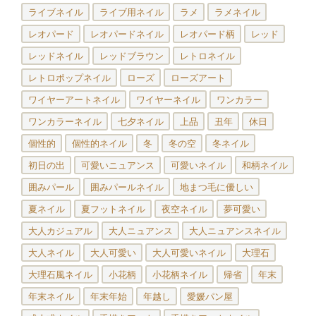
ライブネイル
ライブ用ネイル
ラメ
ラメネイル
レオパード
レオパードネイル
レオパード柄
レッド
レッドネイル
レッドブラウン
レトロネイル
レトロポップネイル
ローズ
ローズアート
ワイヤーアートネイル
ワイヤーネイル
ワンカラー
ワンカラーネイル
七夕ネイル
上品
丑年
休日
個性的
個性的ネイル
冬
冬の空
冬ネイル
初日の出
可愛いニュアンス
可愛いネイル
和柄ネイル
囲みパール
囲みパールネイル
地まつ毛に優しい
夏ネイル
夏フットネイル
夜空ネイル
夢可愛い
大人カジュアル
大人ニュアンス
大人ニュアンスネイル
大人ネイル
大人可愛い
大人可愛いネイル
大理石
大理石風ネイル
小花柄
小花柄ネイル
帰省
年末
年末ネイル
年末年始
年越し
愛媛パン屋