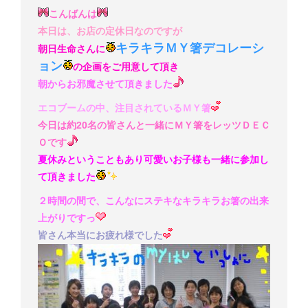
こんばんは
本日は、お店の定休日なのですが
キラキラＭＹ箸デコレーシ
朝日生命さんに
ョン
の企画をご用意して頂き
朝からお邪魔させて頂きました
エコブームの中、注目されているＭＹ箸
今日は約20名の皆さんと一緒にＭＹ箸をレッツＤＥＣ
Ｏです
夏休みということもあり可愛いお子様も一緒に参加し
て頂きました
２時間の間で、こんなにステキなキラキラお箸の出来
上がりですっ
皆さん本当にお疲れ様でした