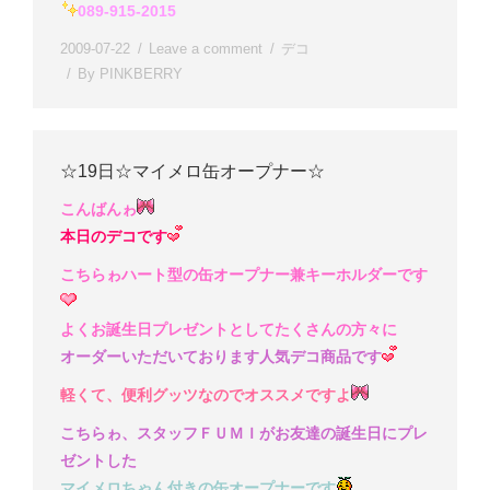
089-915-2015
2009-07-22
Leave a comment
デコ
By
PINKBERRY
☆19日☆マイメロ缶オープナー☆
こんばんゎ
本日のデコです
こちらゎハート型の缶オープナー兼キーホルダーです
よくお誕生日プレゼントとしてたくさんの方々に
オーダーいただいております人気デコ商品です
軽くて、便利グッツなのでオススメですよ
こちらゎ、スタッフＦＵＭＩがお友達の誕生日にプレ
ゼントした
マイメロちゃん付きの缶オープナーです