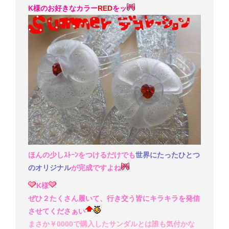
K様のお好きなカラー
RED
をッ
ほんの少しｽﾄｰﾝをつけるだけでも
世界にたったひとつ
のオリジナル
が完成ですよね
K様
ぜひ２たくさん履いて、行き交う皆にキラキラを発信
させてくださぁい
まさか￥0000で購入したサンダルとは誰も気付かな