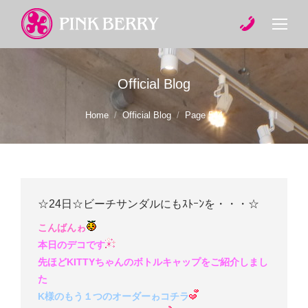
Official Blog
You are here:
Home
Official Blog
Page 544
☆24日☆ビーチサンダルにもｽﾄｰﾝを・・・☆
こんばんゎ
本日のデコです
先ほどKITTYちゃんのボトルキャップをご紹介しまし
た
K様のもう１つのオーダーゎコチラ