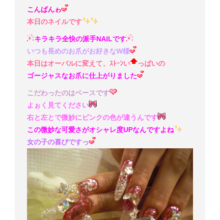
こんばんゎ
本日のネイルです
キラキラ全快の派手NAILです
いつも長めのお爪がお好きなW様
本日はオーバルに変えて、ｽﾄｰﾝい
っぱいの
ゴージャスなお爪に仕上がりました
こだわったのはベースです
よぉく見てください
右と左とで微妙にピンクの色が違うんです
この微妙な可愛さがオシャレ度UPなんですよね
女の子の喜びですっ