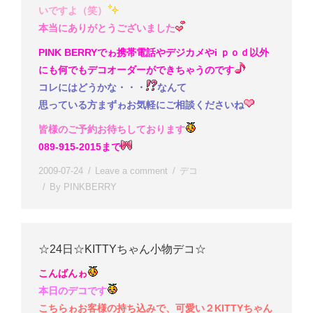
いですよ（笑）
本当にありがとうございました
PINK BERRYでゎ携帯電話やデジカメやi ｐｏｄ以外
にも何でもデコオーダーができちゃうのです
コレにはどうかな・・・
なんて
思っている方まずゎお気軽にご相談くださいね
皆様のご予約お待ちしております
089-915-2015まで
2009-07-24
Leave a comment
デコ
By
PINKBERRY
☆24日☆KITTYちゃん小物デコ☆
こんばんゎ
本日のデコです
こちらゎお客様の持ち込みで、可愛い２KITTYちゃん