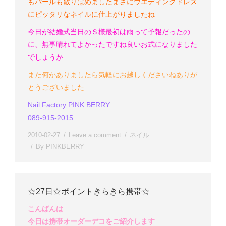
もパールも散りばめました
まさにウエディングドレス
にピッタリなネイルに仕上がりましたね
今日が結婚式当日のＳ様
最初は雨って予報だったの
に、無事晴れてよかったですね
良いお式になりました
でしょうか
また何かありましたら気軽にお越しくださいね
ありが
とうございました
Nail Factory PINK BERRY
089-915-2015
2010-02-27
Leave a comment
ネイル
By
PINKBERRY
☆27日☆ポイントきらきら携帯☆
こんばんは
今日は携帯オーダーデコをご紹介します