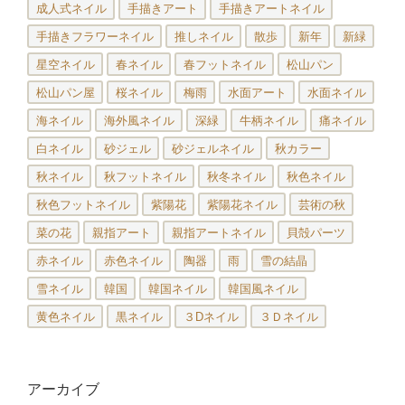
成人式ネイル
手描きアート
手描きアートネイル
手描きフラワーネイル
推しネイル
散歩
新年
新緑
星空ネイル
春ネイル
春フットネイル
松山パン
松山パン屋
桜ネイル
梅雨
水面アート
水面ネイル
海ネイル
海外風ネイル
深緑
牛柄ネイル
痛ネイル
白ネイル
砂ジェル
砂ジェルネイル
秋カラー
秋ネイル
秋フットネイル
秋冬ネイル
秋色ネイル
秋色フットネイル
紫陽花
紫陽花ネイル
芸術の秋
菜の花
親指アート
親指アートネイル
貝殻パーツ
赤ネイル
赤色ネイル
陶器
雨
雪の結晶
雪ネイル
韓国
韓国ネイル
韓国風ネイル
黄色ネイル
黒ネイル
３Dネイル
３Ｄネイル
アーカイブ