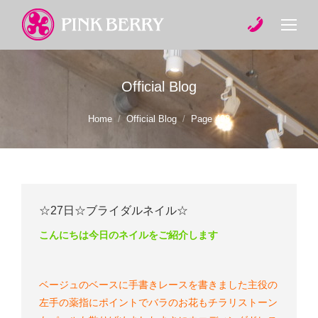
Official Blog
You are here:
Home
Official Blog
Page 498
☆27日☆ブライダルネイル☆
こんにちは
今日のネイルをご紹介します
ベージュのベースに手書きレースを書きました
主役の
左手の薬指にポイントでバラのお花もチラリ
ストーン