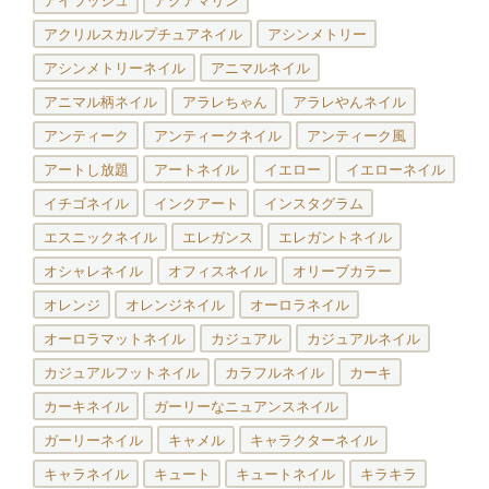
アイラッシュ
アクアマリン
アクリルスカルプチュアネイル
アシンメトリー
アシンメトリーネイル
アニマルネイル
アニマル柄ネイル
アラレちゃん
アラレやんネイル
アンティーク
アンティークネイル
アンティーク風
アートし放題
アートネイル
イエロー
イエローネイル
イチゴネイル
インクアート
インスタグラム
エスニックネイル
エレガンス
エレガントネイル
オシャレネイル
オフィスネイル
オリーブカラー
オレンジ
オレンジネイル
オーロラネイル
オーロラマットネイル
カジュアル
カジュアルネイル
カジュアルフットネイル
カラフルネイル
カーキ
カーキネイル
ガーリーなニュアンスネイル
ガーリーネイル
キャメル
キャラクターネイル
キャラネイル
キュート
キュートネイル
キラキラ