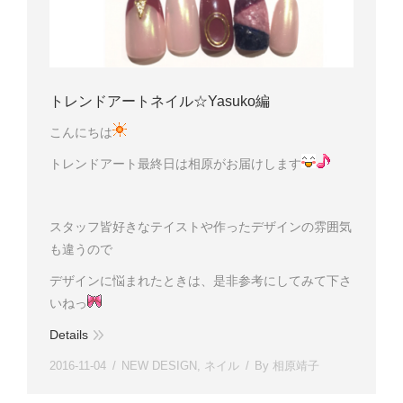
トレンドアートネイル☆Yasuko編
こんにちは
トレンドアート最終日は相原がお届けします
スタッフ皆好きなテイストや作ったデザインの雰囲気
も違うので
デザインに悩まれたときは、是非参考にしてみて下さ
いねっ
Details
2016-11-04
NEW DESIGN
,
ネイル
By
相原靖子