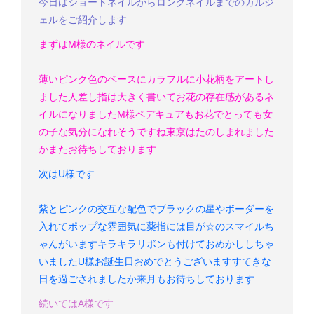
今日はショートネイルからロングネイルまでのカルジ
ェルをご紹介します
まずはM様のネイルです
薄いピンク色のベースにカラフルに小花柄をアートし
ました
人差し指は大きく書いてお花の存在感があるネ
イルになりました
M様
ペデキュアもお花でとっても女
の子な気分になれそうですね
東京はたのしまれました
か
またお待ちしております
次はU様です
紫とピンクの交互な配色でブラックの星やボーダーを
入れてポップな雰囲気に
薬指には目が☆のスマイルち
ゃんがいます
キラキラリボンも付けておめかししちゃ
いました
U様
お誕生日おめでとうございます
すてきな
日を過ごされましたか
来月もお待ちしております
続いてはA様です