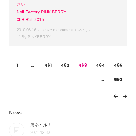
さい
Nail Factory PINK BERRY
089-915-2015
2010-08-16
Leave a comment
ネイル
By
PINKBERRY
1
…
461
462
463
464
465
…
592
News
痛ネイル！
2021-12-30