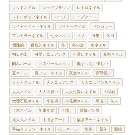
レッドネイル
レッドブラウン
レトロネイル
レトロポップネイル
ローズ
ローズアート
ワイヤーアートネイル
ワイヤーネイル
ワンカラー
ワンカラーネイル
七夕ネイル
上品
丑年
休日
個性的
個性的ネイル
冬
冬の空
冬ネイル
初日の出
可愛いニュアンス
可愛いネイル
和柄ネイル
囲みパール
囲みパールネイル
地まつ毛に優しい
夏ネイル
夏フットネイル
夜空ネイル
夢可愛い
大人カジュアル
大人ニュアンス
大人ニュアンスネイル
大人ネイル
大人可愛い
大人可愛いネイル
大理石
大理石風ネイル
小花柄
小花柄ネイル
帰省
年末
年末ネイル
年末年始
年越し
愛媛パン屋
成人式ネイル
手描きアート
手描きアートネイル
手描きフラワーネイル
推しネイル
散歩
新年
新緑