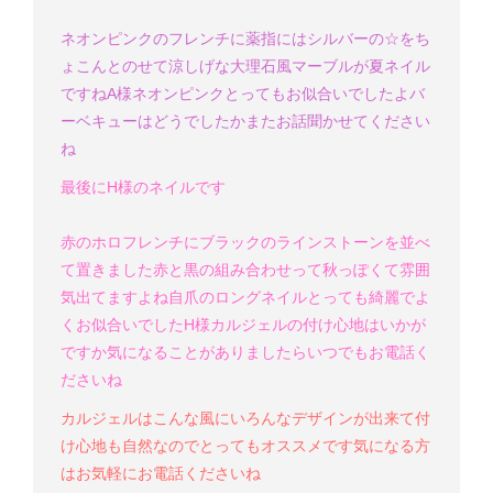
ネオンピンクのフレンチに薬指にはシルバーの☆をち
ょこんとのせて
涼しげな大理石風マーブルが夏ネイル
ですね
A様
ネオンピンクとってもお似合いでしたよ
バ
ーベキューはどうでしたか
またお話聞かせてください
ね
最後にH様のネイルです
赤のホロフレンチにブラックのラインストーンを並べ
て置きました
赤と黒の組み合わせって秋っぽくて雰囲
気出てますよね
自爪のロングネイルとっても綺麗でよ
くお似合いでした
H様
カルジェルの付け心地はいかが
ですか
気になることがありましたらいつでもお電話く
ださいね
カルジェルはこんな風にいろんなデザインが出来て付
け心地も自然なのでとってもオススメです
気になる方
はお気軽にお電話くださいね