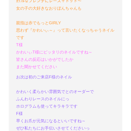
ｶﾗﾌﾙなフレンチにレース＋ドット～
女の子の大好きなおりぼんちゃんも
親指は赤でもっとGIRLY
思わず『かわいぃ～』って言いたくなっちゃうネイル
です
T様
かわいぃT様にピッタリのネイルですね～
皆さんの反応はいかがでしたか
また聞かせてください
お次は初のご来店F様のネイル
かわいく柔らかい雰囲気で
とのオーダーで
ふんわりレースのネイルにっ
ホログラムも使ってキラキラです
F様
早くお爪が元気になるといいですね～
ぜひ私たちにお手伝いさせてくださいっ