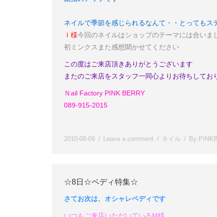
ネイルで季節を感じられるなんて・・
とってもス
Ｉ様
今回のネイルはショップのテーマには合いま
初
ミンクス
また感想聞かせてください
この度はご来店頂きありがとうございます
またのご来店をスタッフ一同心よりお待ちしてお
Ｎail Factory PINK BERRY
089-915-2015
2010-08-09
Leave a comment
ネイル
By
PINK
☆8日☆ペディ特集☆
さてお次は、オシャレペディです
いつもご来店いただいているM様