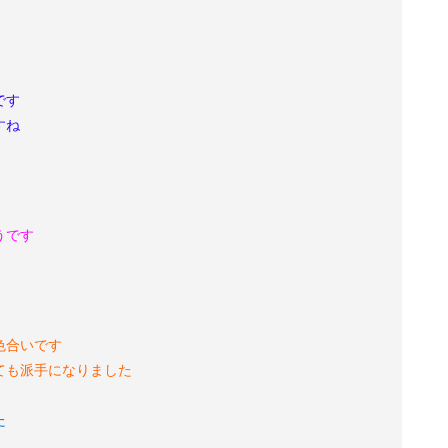
です
すね
うです
色合いです
ても派手になりました
た