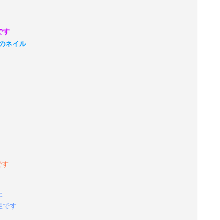
です
のネイル
です
た
足です