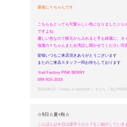
最後にＹちゃんです
こちらもとっても可愛らしい色になりました
ジェ
ですよね
優しい色なので根元から入れると手も綺麗に、ネ
強運のＹちゃん
また台湾話し聞かせてください
写
皆様いつもご来店頂きありがとうございます
またのご来店スタッフ一同お待ちしております
Ｎail Factory PINK BERRY
089-915-2015
2010-08-10
Leave a comment
ネイル
By
PINK
☆9日☆夏×秋☆
こんばんは
今日は派手スカルプをご紹介していき