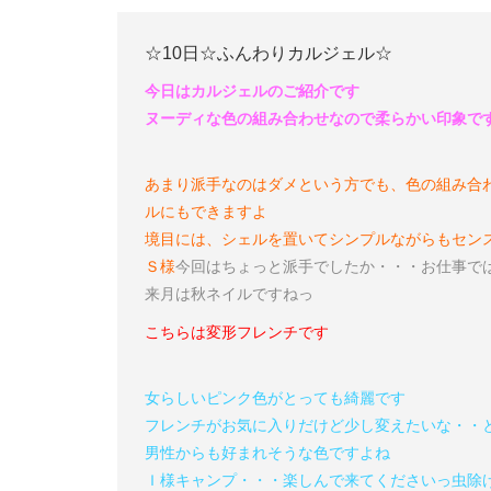
☆10日☆ふんわりカルジェル☆
今日はカルジェルのご紹介です
ヌーディな色の組み合わせなので柔らかい印象で
あまり派手なのはダメという方でも、色の組み合
ルにもできますよ
境目には、シェルを置いてシンプルながらもセン
Ｓ様
今回はちょっと派手でしたか・・・
お仕事で
来月は秋ネイルですねっ
こちらは変形フレンチです
女らしいピンク色がとっても綺麗です
フレンチがお気に入りだけど少し変えたいな・・
男性からも好まれそうな色ですよね
Ｉ様
キャンプ・・・
楽しんで来てくださいっ
虫除