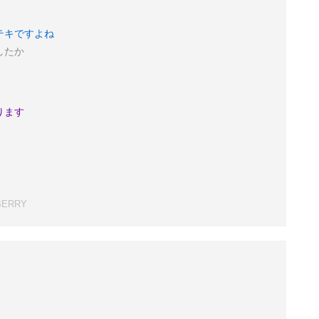
テキですよね
したか
ります
BERRY