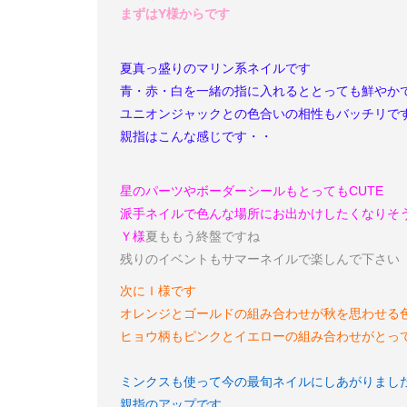
まずはY様からです
夏真っ盛りのマリン系ネイルです
青・赤・白を一緒の指に入れるととっても鮮やか
ユニオンジャックとの色合いの相性もバッチリで
親指はこんな感じです・・
星のパーツやボーダーシールもとってもCUTE
派手ネイルで色んな場所にお出かけしたくなりそ
Ｙ様
夏ももう終盤ですね
残りのイベントもサマーネイルで楽しんで下さい
次にＩ様です
オレンジとゴールドの組み合わせが秋を思わせる
ヒョウ柄もピンクとイエローの組み合わせがとっ
ミンクスも使って今の最旬ネイルにしあがりまし
親指のアップです