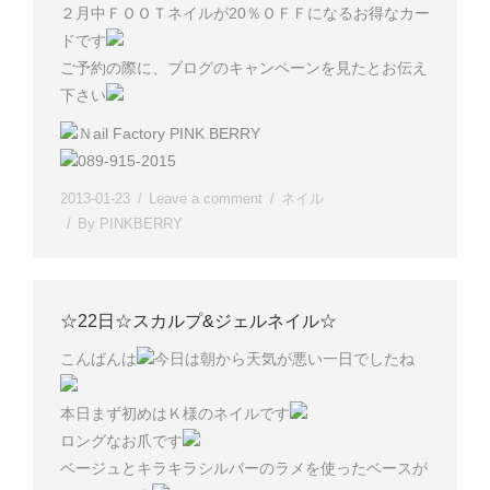
２月中ＦＯＯＴネイルが20％ＯＦＦになるお得なカー
ドです
ご予約の際に、ブログのキャンペーンを見たとお伝え
下さい
Ｎail Factory PINK BERRY
089-915-2015
2013-01-23
Leave a comment
ネイル
By
PINKBERRY
☆22日☆スカルプ&ジェルネイル☆
こんばんは
今日は朝から天気が悪い一日でしたね
本日まず初めはＫ様のネイルです
ロングなお爪です
ベージュとキラキラシルバーのラメを使ったベースが