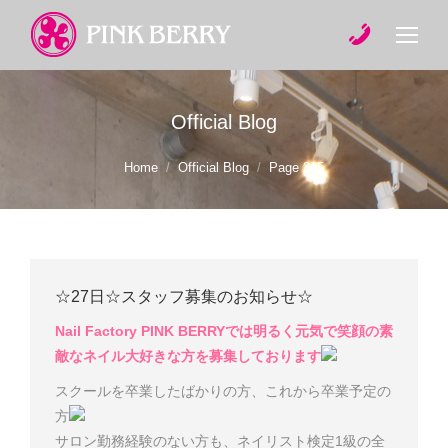
Official Blog
You are here:
Home
Official Blog
Page 315
☆27日☆スタッフ募集のお知らせ☆
Nail Factory PINK BERRYでは明るく元気で笑顔の素
敵なネイル大好きな方を募集しております
スクールを卒業したばかりの方、これから卒業予定の
方
サロン勤務経験のない方も、ネイリスト検定1級の全