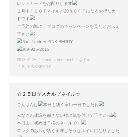
レットカードをお配りします
２月中ＦＯＯＴネイルが20％ＯＦＦになるお得なカー
ドです
ご予約の際に、ブログのキャンペーンを見たとお伝え
下さい
Ｎail Factory PINK BERRY
089-915-2015
2013-01-26
Leave a comment
ネイル
By
PINKBERRY
☆２５日☆スカルプネイル☆
こんばんは
本日も凄く寒い一日でしたね
みなさん体調を崩さない様に気を付けて下さいね
本日まず初めはＴ様のネイルです
ロングのお爪が凄く美味しそうなネイルになりました