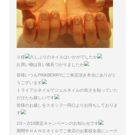
Ｕ様
久しぶりのネイルはいかがでしたか
お買い物は良い物見つかりましたか
皆様いつもPINKBERRYにご来店頂き本当にありがと
うございます
トライアルネイルでジェルネイルの良さを知っていた
だけたら嬉しいです
皆様のお越しをスタッフ一同心よりお待ちしておりま
す
2/2～2/10限定キャンペーンのお知らせです
期間中ＨＡＮＤネイルでご来店のお客様全員にシーク