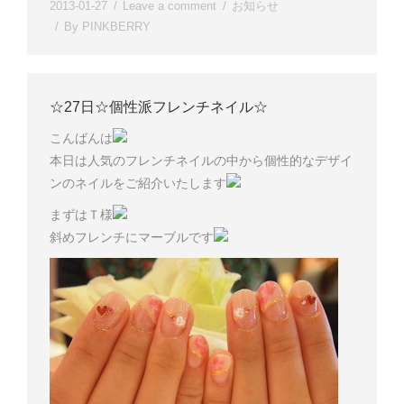
2013-01-27
Leave a comment
お知らせ
By
PINKBERRY
☆27日☆個性派フレンチネイル☆
こんばんは
本日は人気のフレンチネイルの中から個性的なデザイ
ンのネイルをご紹介いたします
まずはＴ様
斜めフレンチにマーブルです