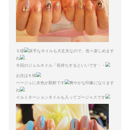
Ｓ様
派手なネイルも大丈夫なので、色々楽しめます
ね
今回のジェルネイル「長持ちするといいです・・
お次はＫ様
ベージュに水色が新鮮です
爽やかな印象になります
ね
イルミネーションネイルも入ってゴージャスです