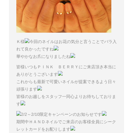
Ｋ様
今回のネイルはお花の気分と言うことでバラ入
れて良かったですね
華やかなお爪になりましたね
皆様いつもＰＩＮＫ ＢＥＲＲＹにご来店頂き本当に
ありがとうございます
これからも最新で可愛いネイルが提案できるよう日々
頑張ります
皆様のお越しをスタッフ一同心よりお待ちしておりま
す
2/2～2/10限定キャンペーンのお知らせです
期間中ＨＡＮＤネイルでご来店のお客様全員にシーク
レットカードをお配りします