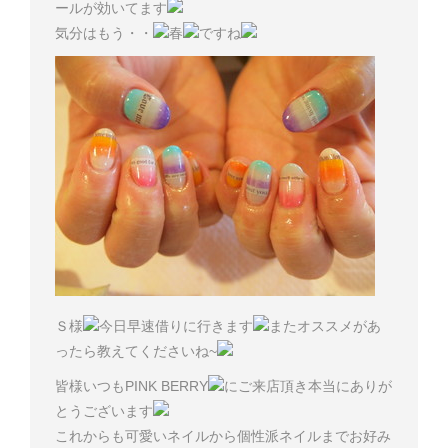
ールが効いてます
気分はもう・・
春
ですね
Ｓ様
今日早速借りに行きます
またオススメがあ
ったら教えてくださいね~
皆様いつもPINK BERRY
にご来店頂き本当にありが
とうございます
これからも可愛いネイルから個性派ネイルまでお好み