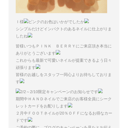
Ｉ様
ピンクのお色はいかがでしたか
シンプルだけどインパクトのあるネイルに仕上がりま
したね
皆様いつもＰＩＮＫ ＢＥＲＲＹにご来店頂き本当に
ありがとうございます
これからも最新で可愛いネイルが提案できるよう日々
頑張ります
皆様のお越しをスタッフ一同心よりお待ちしておりま
す
2/2～2/10限定キャンペーンのお知らせです
期間中ＨＡＮＤネイルでご来店のお客様全員にシーク
レットカードをお配りします
２月中ＦＯＯＴネイルが20％ＯＦＦになるお得なカー
ドです
ご予約の際に、ブログのキャンペーンを見たとお伝え